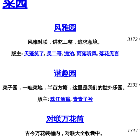
菜园
风雅园
3172
/
风雅对联，讲究工整，追求意境。
版主:
天蓬笑了
,
吴二哥
,
澹泊
,
雨落听风
,
落花无言
谐趣园
2393
/
菜子园，一畦菜地，半亩方塘，这里是我们的世外乐园。
版主:
珠江渔翁
,
青青子衿
对联万花筒
134
/ 
古今万花装桶内，对联大全收囊中。