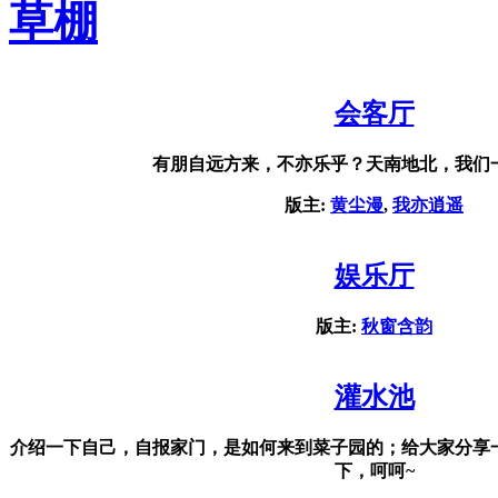
草棚
会客厅
有朋自远方来，不亦乐乎？天南地北，我们
版主:
黄尘漫
,
我亦逍遥
娱乐厅
版主:
秋窗含韵
灌水池
介绍一下自己，自报家门，是如何来到菜子园的；给大家分享
下，呵呵~