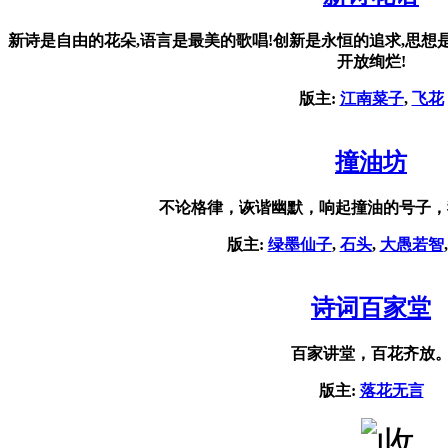
新诗是自由的花朵,语言是最美的歌唱!创新是永恒的追求,思想
开放绚烂!
版主:
江南菜子
,
飞花
撞油坊
不论格律，诙谐幽默，响起撞油的号子，
版主:
绿墨仙子
,
石头
,
大愚若智
诗词百家堂
百家讲堂，百花齐放
版主:
落花无言