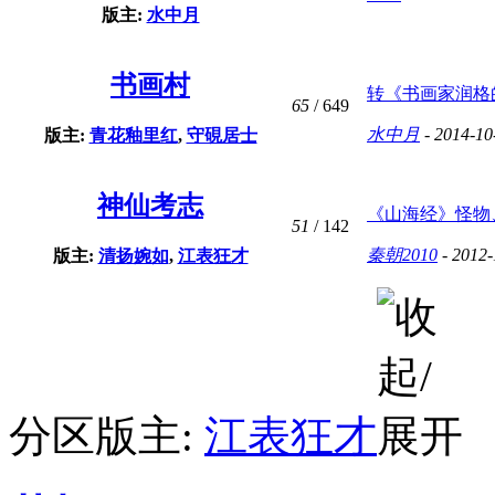
版主:
水中月
书画村
转《书画家润格的故
65
/ 649
水中月
- 2014-10
版主:
青花釉里红
,
守硯居士
神仙考志
《山海经》怪物、
51
/ 142
秦朝2010
- 2012-
版主:
清扬婉如
,
江表狂才
分区版主:
江表狂才