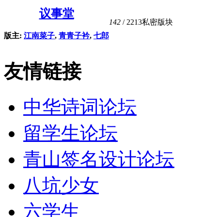
议事堂
142
/ 2213
私密版块
版主:
江南菜子
,
青青子衿
,
七郎
友情链接
中华诗词论坛
留学生论坛
青山签名设计论坛
八坑少女
六学生