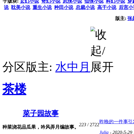
子版块:
玄幻小说
奇幻小说
武侠小说
仙侠小说
科幻小说
穿
说
耽美小说
重生小说
种田小说
总裁小说
高干小说
后宫小
版主:
张
分区版主:
水中月
茶楼
菜子园故事
昨晚的一件事引发
223
/ 2722
种菜浇花品瓜果，吟风弄月编故事。
Julia
- 2020-5-29 