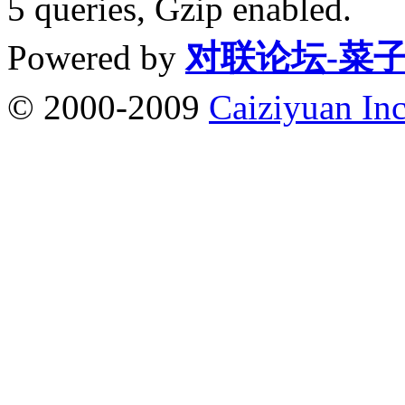
5 queries, Gzip enabled
.
Powered by
对联论坛-菜
© 2000-2009
Caiziyuan Inc