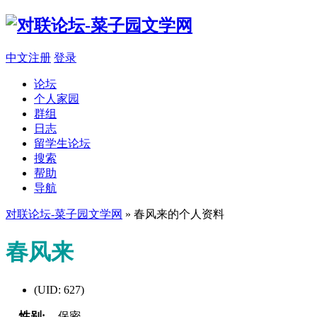
中文注册
登录
论坛
个人家园
群组
日志
留学生论坛
搜索
帮助
导航
对联论坛-菜子园文学网
» 春风来的个人资料
春风来
(UID: 627)
性别:
保密