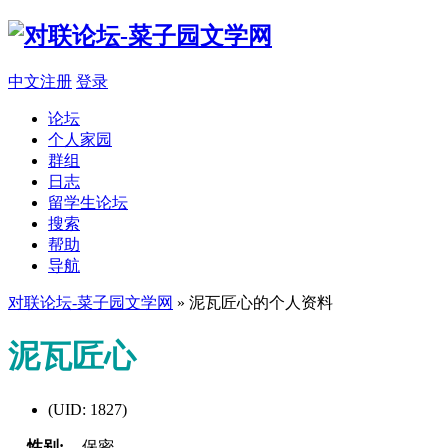
中文注册
登录
论坛
个人家园
群组
日志
留学生论坛
搜索
帮助
导航
对联论坛-菜子园文学网
» 泥瓦匠心的个人资料
泥瓦匠心
(UID: 1827)
性别:
保密