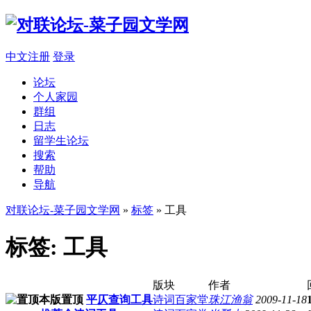
中文注册
登录
论坛
个人家园
群组
日志
留学生论坛
搜索
帮助
导航
对联论坛-菜子园文学网
»
标签
» 工具
标签: 工具
版块
作者
平仄查询工具
诗词百家堂
珠江渔翁
2009-11-18