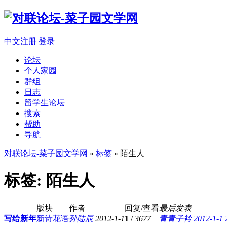
中文注册
登录
论坛
个人家园
群组
日志
留学生论坛
搜索
帮助
导航
对联论坛-菜子园文学网
»
标签
» 陌生人
标签: 陌生人
版块
作者
回复/查看
最后发表
写给新年
新诗花语
孙陆辰
2012-1-1
1
/
3677
青青子衿
2012-1-1 