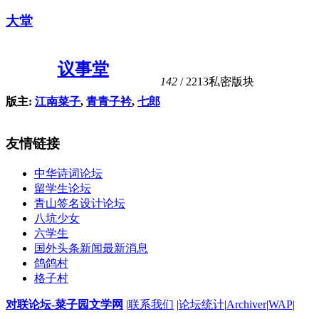
大堂
议事堂
142
/ 2213
私密版块
版主:
江南菜子
,
青青子衿
,
七郎
友情链接
中华诗词论坛
留学生论坛
青山签名设计论坛
八坑少女
六学生
国外头条新闻最新消息
鸽鸽村
格子村
对联论坛-菜子园文学网
|
联系我们
|
论坛统计
|
Archiver
|
WAP
|