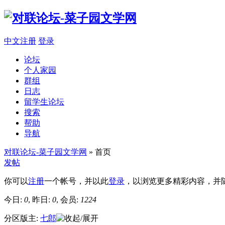
中文注册
登录
论坛
个人家园
群组
日志
留学生论坛
搜索
帮助
导航
对联论坛-菜子园文学网
» 首页
发帖
你可以
注册
一个帐号，并以此
登录
，以浏览更多精彩内容，并
今日:
0
, 昨日:
0
, 会员:
1224
分区版主:
七郎