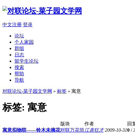
中文注册
登录
论坛
个人家园
群组
日志
留学生论坛
搜索
帮助
导航
对联论坛-菜子园文学网
»
标签
» 寓意
标签: 寓意
版块
作者
回
寓意拟物联——铃木未摘花
对联万花筒
江表狂才
2009-10-31
0
/