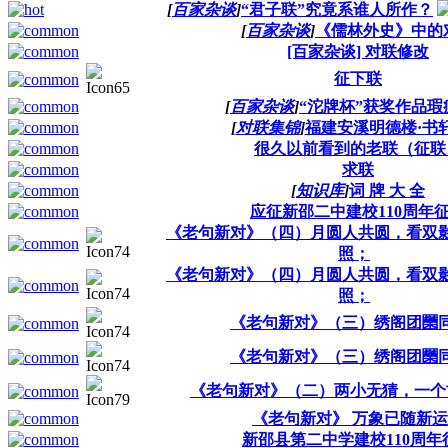
[
百家杂谈
]
“君子联”究竟系谁人所作？
[
百家杂谈
]
《儒林外史》中的
[百家杂谈] 对联修改
征下联
[
百家杂谈
]
“沱牌杯”获奖作品瑕
[
对联集锦
]
福建安溪明德楼·书
很久以前看到的老联（征联
求联
[
知识库
]
词 牌 大 全
应征新邵二中建校110周年
《老句新对》（四）月圆人共圆，看双
照；
《老句新对》（四）月圆人共圆，看双
照；
《老句新对》（三）绣阁团圞
《老句新对》（三）绣阁团圞
《老句新对》（二）两小无猜，一个
《老句新对》 万象已随新
新邵县第二中学建校110周年