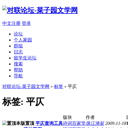
中文注册
登录
论坛
个人家园
群组
日志
留学生论坛
搜索
帮助
导航
对联论坛-菜子园文学网
»
标签
» 平仄
标签: 平仄
版块
作者
平仄查询工具
诗词百家堂
珠江渔翁
2009-11-18