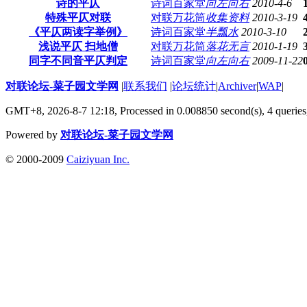
诗的平仄
诗词百家堂
向左向右
2010-4-6
特殊平仄对联
对联万花筒
收集资料
2010-3-19
《平仄两读字举例》
诗词百家堂
半瓢水
2010-3-10
浅说平仄 扫地僧
对联万花筒
落花无言
2010-1-19
同字不同音平仄判定
诗词百家堂
向左向右
2009-11-22
对联论坛-菜子园文学网
|
联系我们
|
论坛统计
|
Archiver
|
WAP
|
GMT+8, 2026-8-7 12:18,
Processed in 0.008850 second(s), 4 queries
Powered by
对联论坛-菜子园文学网
© 2000-2009
Caiziyuan Inc.