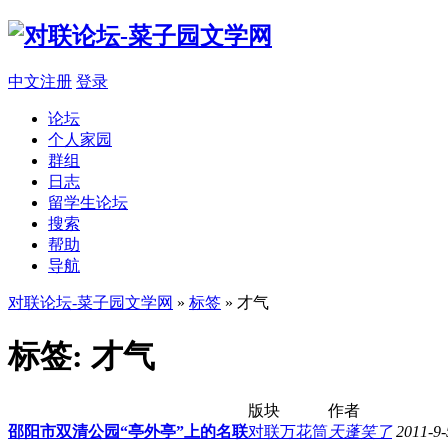
中文注册
登录
论坛
个人家园
群组
日志
留学生论坛
搜索
帮助
导航
对联论坛-菜子园文学网
»
标签
» 才气
标签: 才气
版块
作者
邵阳市双清公园“亭外亭”上的名联
对联万花筒
天蓬笑了
2011-9-