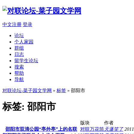
中文注册
登录
论坛
个人家园
群组
日志
留学生论坛
搜索
帮助
导航
对联论坛-菜子园文学网
»
标签
» 邵阳市
标签: 邵阳市
版块
作者
邵阳市双清公园“亭外亭”上的名联
对联万花筒
天蓬笑了
2011