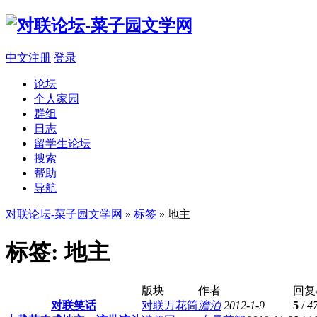
中文注册
登录
论坛
个人家园
群组
日志
留学生论坛
搜索
帮助
导航
对联论坛-菜子园文学网
»
标签
» 地主
标签: 地主
版块
作者
回复
对联笑话
对联万花筒
澹泊
2012-1-9
5
/
4