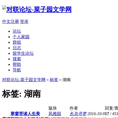
中文注册
登录
论坛
个人家园
群组
日志
留学生论坛
搜索
帮助
导航
对联论坛-菜子园文学网
»
标签
» 湖南
标签: 湖南
版块
作者
回复/
寒窗苦读人生美
风雅园
长岛寻梦
2016-10-9
17
/
45