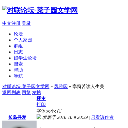
中文注册
登录
论坛
个人家园
群组
日志
留学生论坛
搜索
帮助
导航
对联论坛-菜子园文学网
»
风雅园
» 寒窗苦读人生美
返回列表
回复
发帖
楼主
打印
T
字体大小:
t
长岛寻梦
发表于 2016-10-9 20:39
|
只看该作者