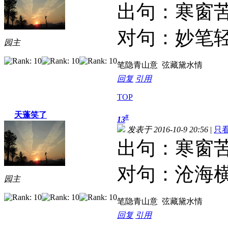
出句：寒窗
对句：妙笔
园主
笔隐青山意 弦藏黛水情
回复
引用
TOP
天蓬笑了
#
13
发表于 2016-10-9 20:56
|
只
出句：寒窗
对句：沧海
园主
笔隐青山意 弦藏黛水情
回复
引用