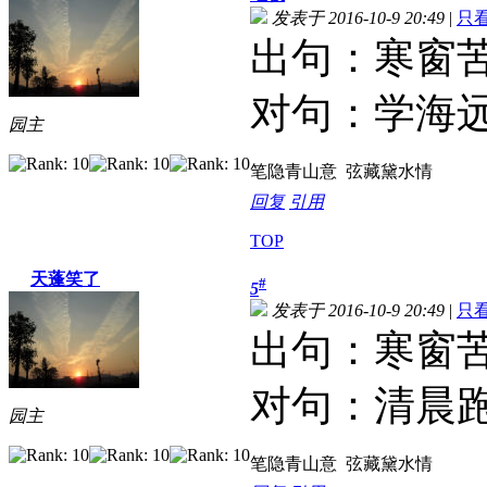
发表于 2016-10-9 20:49
|
只
出句：寒窗
对句：学海
园主
笔隐青山意 弦藏黛水情
回复
引用
TOP
天蓬笑了
#
5
发表于 2016-10-9 20:49
|
只
出句：寒窗
对句：清晨
园主
笔隐青山意 弦藏黛水情