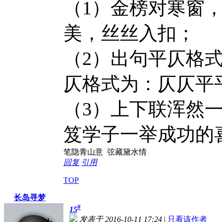
（1）金榜对寒窗
美，丝丝入扣；
（2）出句平仄格
仄格式为：仄仄平
（3）上下联浑然一
笈学子一举成功的
笔隐青山意 弦藏黛水情
回复
引用
TOP
长岛寻梦
#
15
发表于 2016-10-11 17:24
|
只看该作者