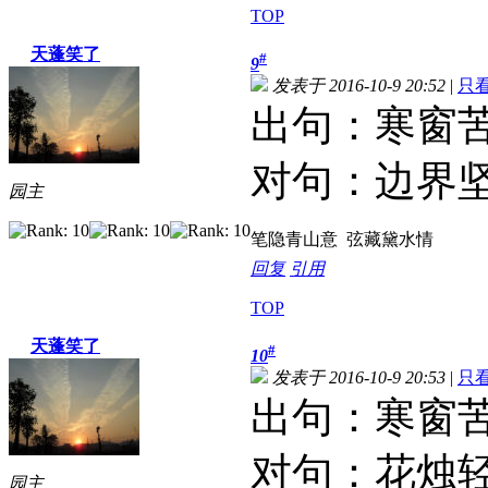
TOP
天蓬笑了
#
9
发表于 2016-10-9 20:52
|
只
出句：寒窗
对句：边界
园主
笔隐青山意 弦藏黛水情
回复
引用
TOP
天蓬笑了
#
10
发表于 2016-10-9 20:53
|
只
出句：寒窗
对句：花烛
园主