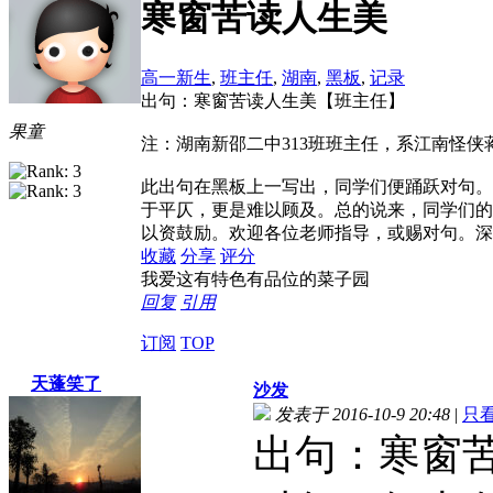
寒窗苦读人生美
高一新生
,
班主任
,
湖南
,
黑板
,
记录
出句：寒窗苦读人生美【班主任】
果童
注：湖南新邵二中313班班主任，系江南怪侠
此出句在黑板上一写出，同学们便踊跃对句。
于平仄，更是难以顾及。总的说来，同学们的
以资鼓励。欢迎各位老师指导，或赐对句。深
收藏
分享
评分
我爱这有特色有品位的菜子园
回复
引用
订阅
TOP
天蓬笑了
沙发
发表于 2016-10-9 20:48
|
只
出句：寒窗