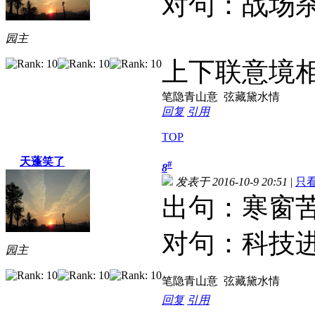
对句：战场
园主
上下联意境
笔隐青山意 弦藏黛水情
回复
引用
TOP
天蓬笑了
#
8
发表于 2016-10-9 20:51
|
只
出句：寒窗
对句：科技
园主
笔隐青山意 弦藏黛水情
回复
引用