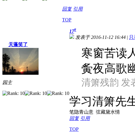
回复
引用
TOP
#
17
发表于 2016-11-12 16:44
|
只
天蓬笑了
寒窗苦读
夤夜高歌
清箫残韵 发表于 
园主
学习清箫先
笔隐青山意 弦藏黛水情
回复
引用
TOP