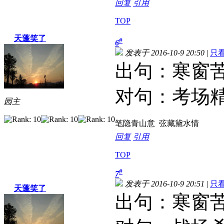
回复
引用
TOP
天蓬笑了
#
6
发表于 2016-10-9 20:50
|
只
出句：寒窗
对句：考场
园主
笔隐青山意 弦藏黛水情
回复
引用
TOP
#
7
发表于 2016-10-9 20:51
|
只
天蓬笑了
出句：寒窗