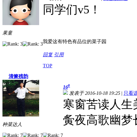
同学们v5！
果童
我爱这有特色有品位的菜子园
回复
引用
TOP
清箫残韵
#
16
发表于 2016-10-18 19:25
|
只看
寒窗苦读人生
夤夜高歌幽梦
种菜达人