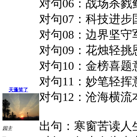
对句06：战场杀戮
对句07：科技进步
对句08：边界坚守
对句09：花烛轻
对句10：金榜喜
对句11：妙笔轻
天蓬笑了
对句12：沧海横
出句：寒窗苦读人
园主