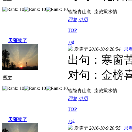
笔隐青山意 弦藏黛水情
回复
引用
TOP
天蓬笑了
#
11
发表于 2016-10-9 20:54
|
只
出句：寒窗
对句：金榜
园主
笔隐青山意 弦藏黛水情
回复
引用
TOP
天蓬笑了
#
12
发表于 2016-10-9 20:55
|
只