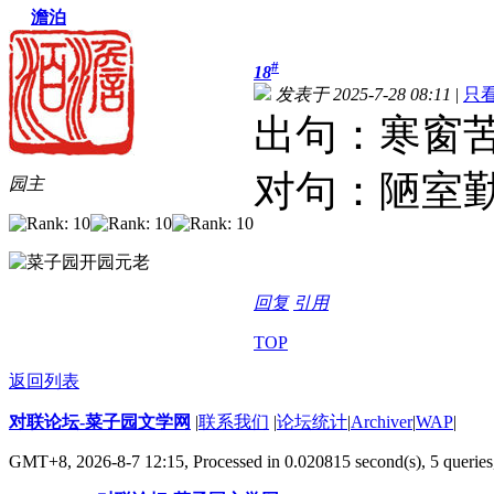
澹泊
#
18
发表于 2025-7-28 08:11
|
只
出句：寒窗
对句：陋室
园主
回复
引用
TOP
返回列表
对联论坛-菜子园文学网
|
联系我们
|
论坛统计
|
Archiver
|
WAP
|
GMT+8, 2026-8-7 12:15,
Processed in 0.020815 second(s), 5 queries