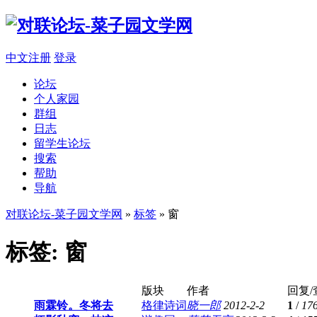
中文注册
登录
论坛
个人家园
群组
日志
留学生论坛
搜索
帮助
导航
对联论坛-菜子园文学网
»
标签
» 窗
标签: 窗
版块
作者
回复/
雨霖铃。冬将去
格律诗词
晓一郎
2012-2-2
1
/
17