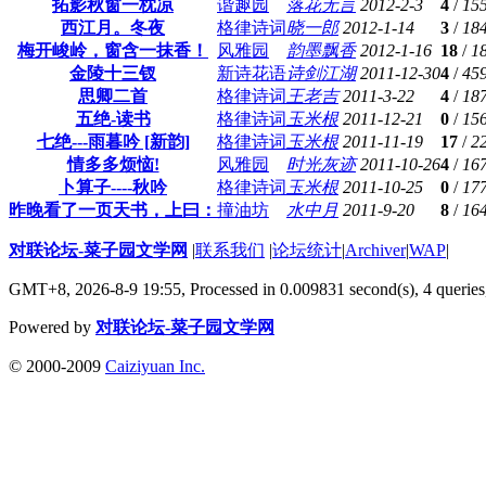
拓影秋窗一枕凉
谐趣园
落花无言
2012-2-3
4
/
15
西江月。冬夜
格律诗词
晓一郎
2012-1-14
3
/
18
梅开峻岭，窗含一抹香！
风雅园
韵墨飘香
2012-1-16
18
/
1
金陵十三钗
新诗花语
诗剑江湖
2011-12-30
4
/
45
思卿二首
格律诗词
王老吉
2011-3-22
4
/
18
五绝-读书
格律诗词
玉米根
2011-12-21
0
/
15
七绝---雨暮吟 [新韵]
格律诗词
玉米根
2011-11-19
17
/
2
情多多烦恼!
风雅园
时光灰迹
2011-10-26
4
/
16
卜算子----秋吟
格律诗词
玉米根
2011-10-25
0
/
17
昨晚看了一页天书，上曰：
撞油坊
水中月
2011-9-20
8
/
16
对联论坛-菜子园文学网
|
联系我们
|
论坛统计
|
Archiver
|
WAP
|
GMT+8, 2026-8-9 19:55,
Processed in 0.009831 second(s), 4 queries
Powered by
对联论坛-菜子园文学网
© 2000-2009
Caiziyuan Inc.