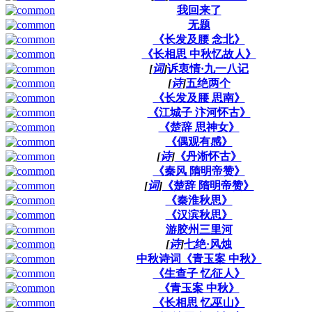
我回来了
无题
《长发及腰 念北》
《长相思 中秋忆故人》
[
词
]
诉衷情·九一八记
[
诗
]
五绝两个
《长发及腰 思南》
《江城子 汴河怀古》
《楚辞 思神女》
《偶观有感》
[
诗
]
《丹淅怀古》
《秦风 隋明帝赞》
[
词
]
《楚辞 隋明帝赞》
《秦淮秋思》
《汉滨秋思》
游胶州三里河
[
诗
]
七绝·风烛
中秋诗词《青玉案 中秋》
《生查子 忆征人》
《青玉案 中秋》
《长相思 忆巫山》