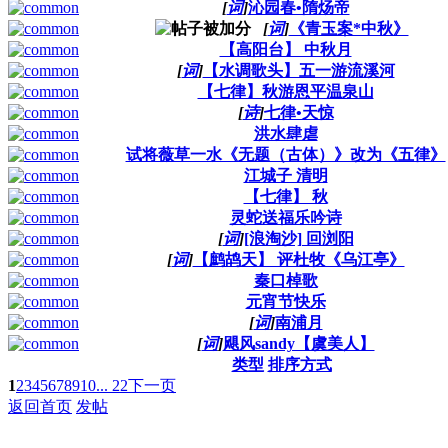
[
词
]
沁园春•隋炀帝
[
词
]
《青玉案*中秋》
【高阳台】 中秋月
[
词
]
【水调歌头】五一游流溪河
【七律】秋游恩平温泉山
[
诗
]
七律•天惊
洪水肆虐
试将薇草一水《无题（古体）》改为《五律》
江城子 清明
【七律】 秋
灵蛇送福乐吟诗
[
词
]
[浪淘沙] 回浏阳
[
词
]
【鹧鸪天】 评杜牧《乌江亭》
秦口棹歌
元宵节快乐
[
词
]
南浦月
[
词
]
飓风sandy【虞美人】
类型
排序方式
1
2
3
4
5
6
7
8
9
10
... 22
下一页
返回首页
发帖