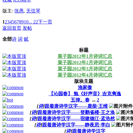
版主:
张愚
,
无弦琴
1
2
3
4
5
6
7
8
9
10
... 22
下一页
返回首页
发帖
全部
诗
词
赋
标题
菜子园2012年1月诗词汇总
菜子园2012年2月诗词汇总
菜子园2012年3月诗词汇总
菜子园2012年4月诗词汇总
版块主题
渔家傲
【沁园春】 勉《好声音》吉克隽逸
五律。春
...
2
[
诗
]
跟着唐诗学汉字——鹿柴·王维
[
诗
]
跟着唐诗学汉字——登鹳雀楼·王之涣
[
诗
]
跟着唐诗学汉字——宿建德江·孟浩然
[
诗
]
跟着唐诗学汉字——静夜思·李白
[
诗
]
跟着唐诗学汉字