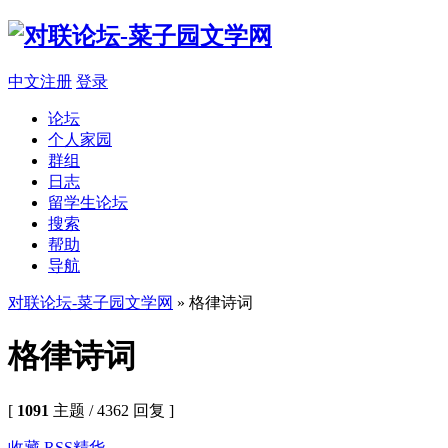
中文注册
登录
论坛
个人家园
群组
日志
留学生论坛
搜索
帮助
导航
对联论坛-菜子园文学网
» 格律诗词
格律诗词
[
1091
主题 / 4362 回复 ]
收藏
RSS
精华