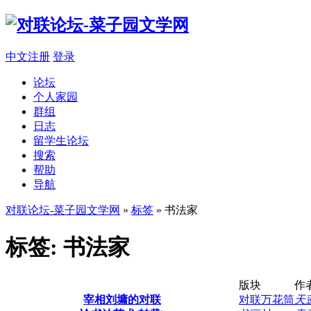
中文注册
登录
论坛
个人家园
群组
日志
留学生论坛
搜索
帮助
导航
对联论坛-菜子园文学网
»
标签
» 书法家
标签: 书法家
版块
作
宰相刘墉的对联
对联万花筒
天