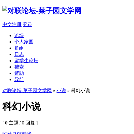
中文注册
登录
论坛
个人家园
群组
日志
留学生论坛
搜索
帮助
导航
对联论坛-菜子园文学网
»
小说
» 科幻小说
科幻小说
[
0
主题 / 0 回复 ]
收藏
RSS
精华