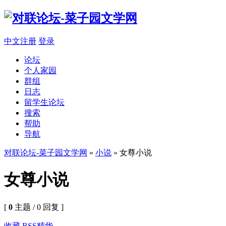
中文注册
登录
论坛
个人家园
群组
日志
留学生论坛
搜索
帮助
导航
对联论坛-菜子园文学网
»
小说
» 女尊小说
女尊小说
[
0
主题 / 0 回复 ]
收藏
RSS
精华