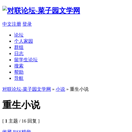
中文注册
登录
论坛
个人家园
群组
日志
留学生论坛
搜索
帮助
导航
对联论坛-菜子园文学网
»
小说
» 重生小说
重生小说
[
1
主题 / 16 回复 ]
收藏
RSS
精华