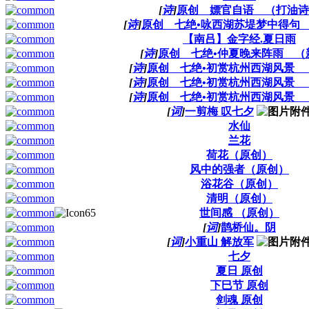
[
诗
]
原创 嫖官自语 （打油诗
[
诗
]
原创 七绝•咏西湖苏堤梦中得句
【南吕】金字经.夏日雨
[
诗
]
原创 七绝•仲夏晚来阵雨 （
[
诗
]
原创 七绝•初赏杭州西湖风景 
[
诗
]
原创 七绝•初赏杭州西湖风景 
[
诗
]
原创 七绝•初赏杭州西湖风景 
[
词
]
一剪梅 叹七夕
水仙
兰花
荷花（原创）
风中的强者（原创）
浴花谷（原创）
清明（原创）
世间感 （原创）
[
词
]
鹊桥仙。阴
[
词
]
小重山 解放军
七夕
夏日 原创
下巳节 原创
剑魂 原创