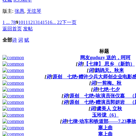
版主:
张愚
,
无弦琴
1 ...
7
8
9
10
11
12
13
14
15
16
... 22
下一页
返回首页
发帖
全部
诗
词
赋
标题
网友guduzy 送的，呵呵
[
诗
]
【七律】 思乡 （新韵）
[
词
]
鹧鸪天。秋来
[
诗
]
原创 七绝•赠许少兵大师创企业电影
[
词
]
一剪梅。秋
[
诗
]
七绝·七夕
[
诗
]
原创 七绝•咏演员张仪嘉 （
[
诗
]
原创 七绝•赠演员郭妍岩 （
[
词
]
虞美人 立秋
玉玲珑（6）
[
诗
]
七律·动车和铁道部——7.23事
塞上曲
塞上曲