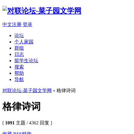
中文注册
登录
论坛
个人家园
群组
日志
留学生论坛
搜索
帮助
导航
对联论坛-菜子园文学网
» 格律诗词
格律诗词
[
1091
主题 / 4362 回复 ]
收藏
RSS
精华