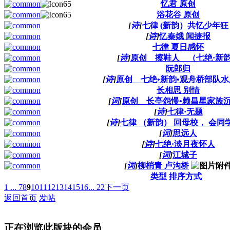
忆君 原创
浴花谷 原创
[
诗
]
七律 (新韵）共忆少年狂
[
诗
]
忆秦娥 闻捷报
七律 夏日感怀
[
诗
]
原创 擦鞋人 （七绝·新
阮郎归
[
诗
]
原创 七绝•新韵•观舟桥部队
长相思 别情
[
词
]
原创 长亭怨慢•赖昌星家族
[
诗
]
七律·无题
[
诗
]
七律 （新韵） 回母校， 会同
[
词
]
思远人
[
诗
]
七绝·淡月夜怀人
[
词
]
江城子
[
词
]
柳梢青 卢沟桥
类型
排序方式
1 ...
7
8
9
10
11
12
13
14
15
16
... 22
下一页
返回首页
发帖
正在浏览此版块的会员