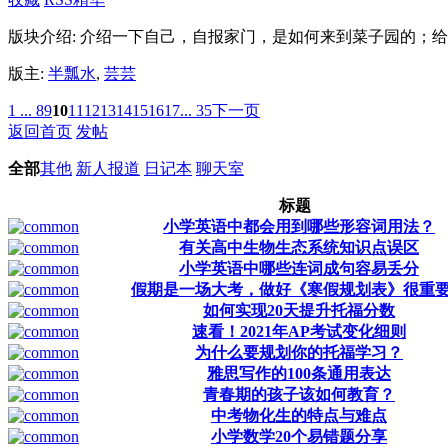
版块介绍: 介绍一下自己，自报家门，是如何来到菜子园的；
版主:
半瓢水
,
芸芸
1 ...
8
9
10
11
12
13
14
15
16
17
... 35
下一页
返回首页
发帖
全部
其他
新人报道
日记本
聊天室
标题
小学英语中都会用到哪些形容词用法？
有关高中生物生态系统知识点误区
小学英语中哪些连词成句容易丢分
假期是一场大考，做好《寒假规划表》很重
如何实现20天提升托福分数
速看！2021年AP考试变化细则
为什么要规划你的托福学习？
雅思写作的100条通用表达
青春期的孩子该如何教育？
中考物化生的特点与难点
小学数学20个易错题分享