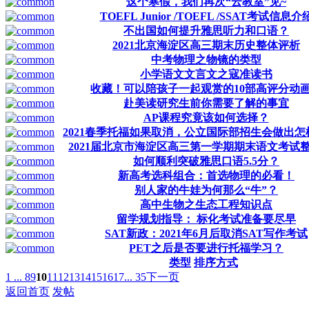
这个寒假，我们再次“云教室”见~
TOEFL Junior /TOEFL /SSAT考试信息介
不出国如何提升雅思听力和口语？
2021北京海淀区高三期末历史整体评析
中考物理之物镜的类型
小学语文文言文之寇准读书
收藏！可以陪孩子一起观赏的10部高评分动
赴美读研究生前你需要了解的事宜
AP课程究竟该如何选择？
2021春季托福如果取消，公立国际部招生会做出怎
2021届北京市海淀区高三第一学期期末语文考试
如何顺利突破雅思口语5.5分？
新高考选科组合：首选物理的必看！
别人家的牛娃为何那么“牛”？
高中生物之生态工程知识点
留学规划指导： 标化考试准备要尽早
SAT新政：2021年6月后取消SAT写作考试
PET之后是否要进行托福学习？
类型
排序方式
1 ...
8
9
10
11
12
13
14
15
16
17
... 35
下一页
返回首页
发帖