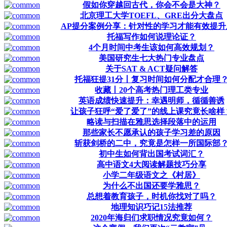
假如你穿越回古代，你会不会是大神？
北京理工大学TOEFL、GRE出分大盘点
AP提分案例分享：针对性的学习才能有效提升
托福写作如何说理论证？
4个月时间中考生该如何高效规划？
美国研究生七大热门专业盘点
关于SAT & ACT疑问解答
托福狂提31分丨复习时间如何分配才合理
收藏丨20个高考热门理工类专业
英语成绩快速提升：幸遇明师，循循善诱
让孩子狂呼“爱了爱了”的线上课究竟长啥样
略读与扫描在雅思选择段落中的运用
那些家长不愿承认的孩子学习差的原因
斩获剑桥的二中，究竟是怎样一所国际部
初中生如何背出国考试词汇？
高中语文4大阅读解题技巧分享
小学二年级语文之《村居》
为什么不出国还要学雅思？
总想着教育孩子，时机你找对了吗？
地理知识巧记15法推荐
2020年海归们求职情况究竟如何？