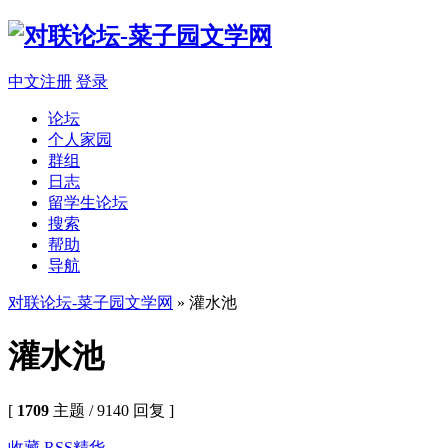
中文注册
登录
论坛
个人家园
群组
日志
留学生论坛
搜索
帮助
导航
对联论坛-菜子园文学网
» 灌水池
灌水池
[
1709
主题 / 9140 回复 ]
收藏
RSS
精华