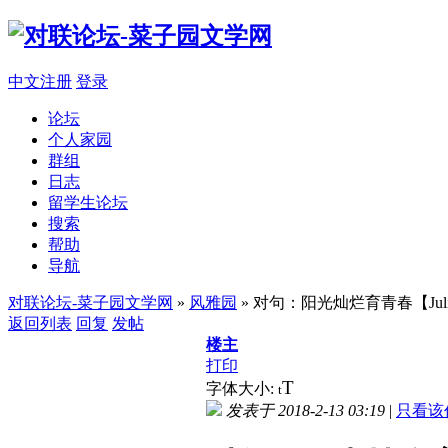
中文注册
登录
论坛
个人家园
群组
日志
留学生论坛
搜索
帮助
导航
对联论坛-菜子园文学网
»
风雅园
» 对句：阳光灿烂育青春【Jul
返回列表
回复
发帖
楼主
打印
T
字体大小:
t
发表于 2018-2-13 03:19
|
只看该