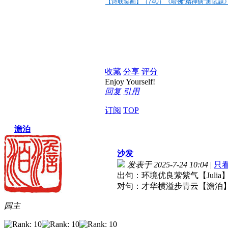
【诗联笑画】（740）《哈佛“精神病”测试题》by 
收藏
分享
评分
Enjoy Yourself!
回复
引用
订阅
TOP
澹泊
沙发
发表于 2025-7-24 10:04
|
只
出句：环境优良萦紫气【Julia
对句：才华横溢步青云【澹泊
园主