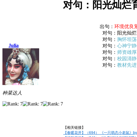
对句：阳光灿烂育青
​出句：
环境优良
对句：
阳光灿烂
对句：
胸怀坦荡
Julia
对句：
心神宁静
对句：
师资雄厚
对句：
校园清静
对句：
教材先进
种菜达人
【相关链接】
【春暖花开】（694） 《一只萌态小老鼠》by J