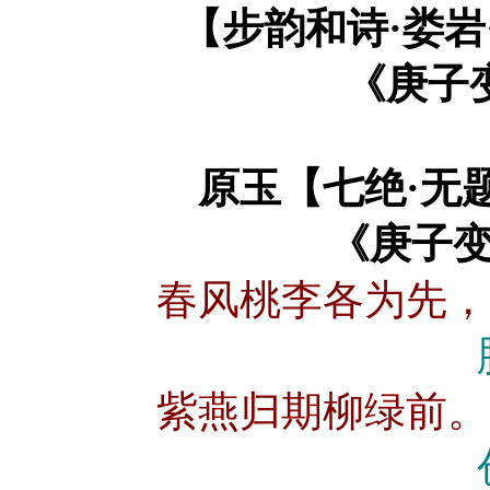
【步韵和诗·娄岩
《庚子
原玉【七绝·无
《
庚子
春风桃李各为先，
紫燕归期柳绿前。