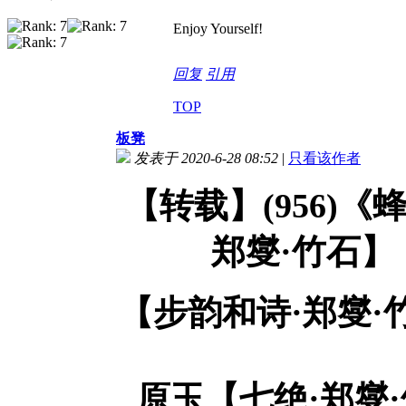
Enjoy Yourself!
回复
引用
TOP
板凳
发表于 2020-6-28 08:52
|
只看该作者
【转载】(956)
郑燮·竹石
【步韵和诗·郑燮
原玉【
七绝
·郑燮