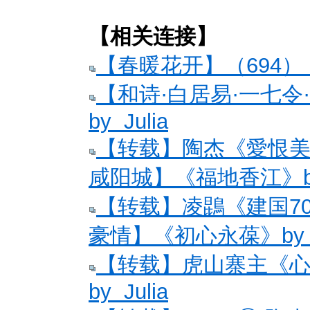
【相关连接】
【春暖花开】（694）
【和诗·白居易·一七令
by Julia
【转载】陶杰《愛恨美國》
咸阳城】《福地香江》by 
【转载】凌鵾《建国70年
豪情】《初心永葆》by Ju
【转载】虎山寨主《心平
by Julia