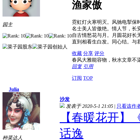
渔家傲
霓虹灯火寒明灭。风驰电掣保
园主
名士美人皆傲绝。情人节，长
自古情愁花与月。月圆花好长
直到相看生白发。同心结。与
收藏
分享
评分
春风大雅能容物，秋水文章不
回复
引用
订阅
TOP
Julia
沙发
发表于 2020-5-1 21:05
|
只看该作
【春暖花开】《一
话逸
种菜达人