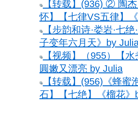
【转载】(936) ② 
怀】【七律VS五律】《娄
【步韵和诗·娄岩·七绝
子变年六月天》by Juli
【视频】（955）【
圓嫩又漂亮 by Julia
【转载】(956)《蜂
石】【七绝】《榴花》by 