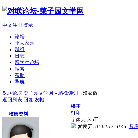
中文注册
登录
论坛
个人家园
群组
日志
留学生论坛
搜索
帮助
导航
对联论坛-菜子园文学网
»
格律诗词
» 渔家傲
返回列表
回复
发帖
楼主
打印
收集资料
T
字体大小:
t
发表于 2019-4-12 10:46
|
只