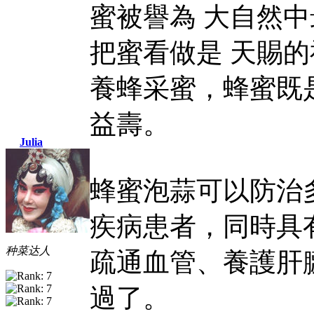
蜜被譽為 大自然
把蜜看做是 天賜
養蜂采蜜，蜂蜜既
益壽。
Julia
蜂蜜泡蒜可以防治
疾病患者，同時具
种菜达人
疏通血管、養護肝
過了。