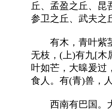
丘、孟盈之丘、昆
参卫之丘、武夫之
有木，青叶紫茎
无枝，(上)有九[
叶如芒，大暤爰过
食人。有(青)兽，
西南有巴国。大