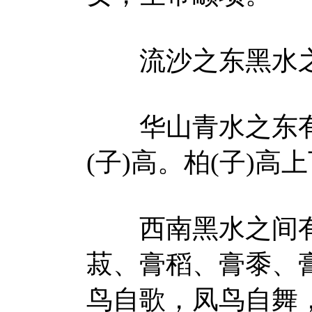
流沙之东黑水之
华山青水之东有
(子)高。柏(子)
西南黑水之间有
菽、膏稻、膏黍、
鸟自歌，凤鸟自舞