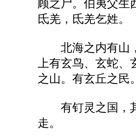
顾之尸。伯夷父生
氐羌，氐羌乞姓。
北海之内有山，
上有玄鸟、玄蛇、
之山。有玄丘之民
有钉灵之国，其
走。