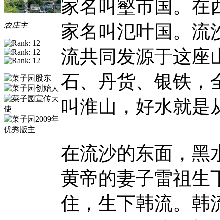
家名叫壑市国。在
家名叫氾叶国。流
农庄主
流共同发源于这座
石、丹货、银铁，
叫淮山，好水就是
在流沙的东面，黑
黄帝的妻子雷祖生
住，生下韩流。韩