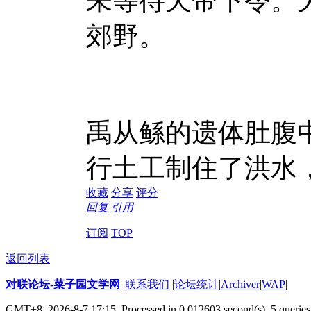
未等待天帝下令。
郊野。
禹从鲧的遗体肚腹
行土工制住了洪水
收藏
分享
评分
回复
引用
订阅
TOP
返回列表
对联论坛-菜子园文学网
|
联系我们
|
论坛统计
|
Archiver
|
WAP
|
GMT+8, 2026-8-7 17:15,
Processed in 0.012603 second(s), 5 queries