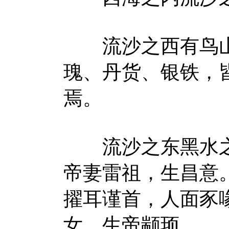
流沙之西有鸟山
瑰、丹货、银铁，
焉。
流沙之东黑水之
帝妻雷祖，生昌意
擢耳谨首，人面豕
女，生帝颛顼。