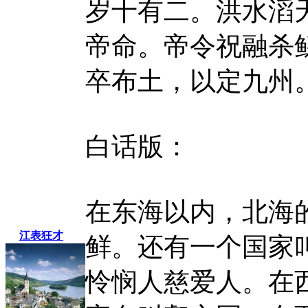
岁十有二。洪水滔
帝命。帝令祝融杀
卒布土，以定九州
白话版：
在东海以内，北海
江表狂才
鲜。还有一个国家
怜悯人慈爱人。在