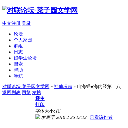
中文注册
登录
论坛
个人家园
群组
日志
留学生论坛
搜索
帮助
导航
对联论坛-菜子园文学网
»
神仙考志
» 山海经●海内经第十八
返回列表
回复
发帖
楼主
打印
T
字体大小:
t
发表于 2010-2-26 13:12
|
只看该作者