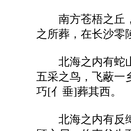
南方苍梧之丘，
之所葬，在长沙零
北海之内有蛇山
五采之鸟，飞蔽一
巧[亻垂]葬其西。
北海之内有反缚