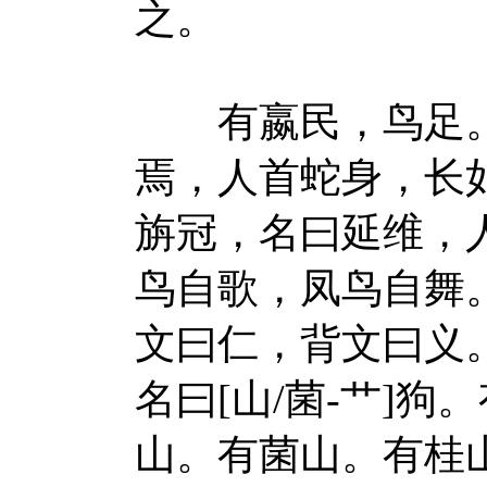
之。
有嬴民，鸟足。
焉，人首蛇身，长
旃冠，名曰延维，
鸟自歌，凤鸟自舞
文曰仁，背文曰义
名曰[山/菌-艹]
山。有菌山。有桂