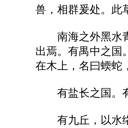
兽，相群爰处。此
南海之外黑水青
出焉。有禺中之国
在木上，名曰蝡蛇
有盐长之国。有
有九丘，以水络