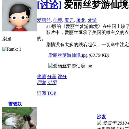
[讨论]
爱丽丝梦游仙境
爱丽丝
,
仙境
,
宝刀
,
屠龙
,
梦游
3D版的《爱丽丝梦游仙境》在中国上映了
影片中，爱丽丝继承了美国英雄主义的衣钵
的。
菜童
剧情没有太多的跌宕起伏，一切命中注定
爱丽丝梦游仙境.jpg
(68.79 KB)
收藏
分享
评分
回复
引用
订阅
TOP
雪碧奴
沙发
发表于 2010-6