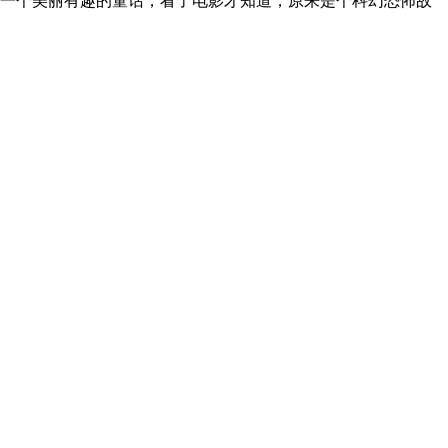
一个美丽有趣的童话，看了电影才知道，原来是个科幻恐怖故