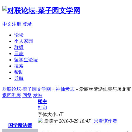
中文注册
登录
论坛
个人家园
群组
日志
留学生论坛
搜索
帮助
导航
对联论坛-菜子园文学网
»
神仙考志
» 爱丽丝梦游仙境与屠龙宝
返回列表
回复
发帖
楼主
打印
T
字体大小:
t
发表于 2010-3-29 18:47
|
只看该作者
国学魔法师