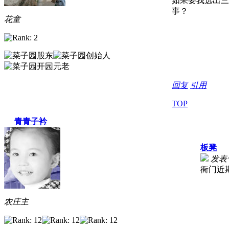
如果要我选出三
事？
花童
回复
引用
TOP
青青子衿
板凳
发表于 
衙门近
农庄主