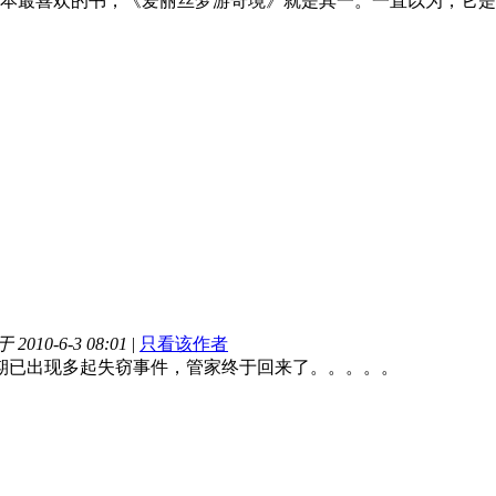
本最喜欢的书，《爱丽丝梦游奇境》就是其一。一直以为，它是
2010-6-3 08:01
|
只看该作者
期已出现多起失窃事件，管家终于回来了。。。。。