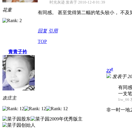
时光灰迹 发表于 2010-12-8 01:39
花童
有同感。 甚至觉得第二幅的笔头较小， 不
回复
引用
TOP
青青子衿
#
22
发表于 2010
有同感
一支
农庄主
liw_66
非一时一地