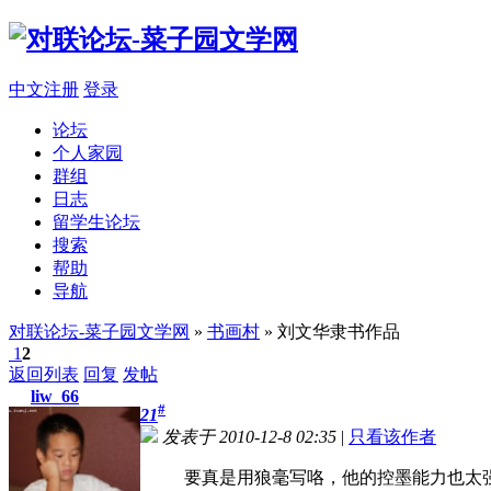
中文注册
登录
论坛
个人家园
群组
日志
留学生论坛
搜索
帮助
导航
对联论坛-菜子园文学网
»
书画村
» 刘文华隶书作品
1
2
返回列表
回复
发帖
liw_66
#
21
发表于 2010-12-8 02:35
|
只看该作者
要真是用狼毫写咯，他的控墨能力也太