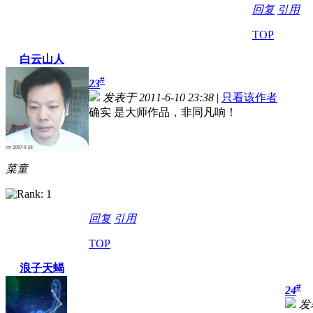
回复
引用
TOP
白云山人
#
23
发表于 2011-6-10 23:38
|
只看该作者
确实 是大师作品，非同凡响！
菜童
回复
引用
TOP
浪子天蝎
#
24
发表