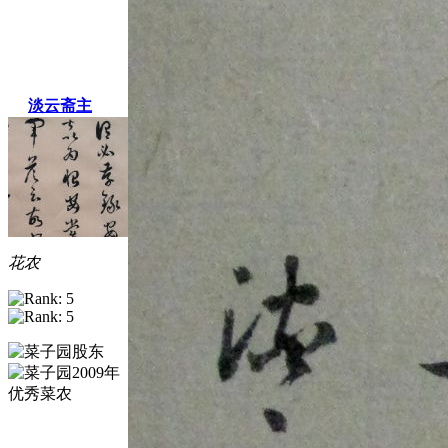
淡云斋主
花农