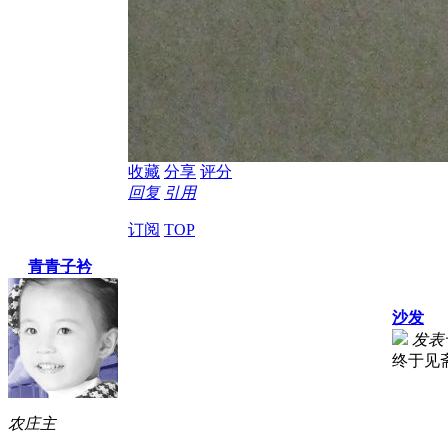
收藏
分享
评分
回复
引用
订阅
TOP
青青子衿
沙发
发表于 
终于见
农庄主