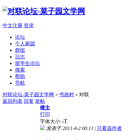
中文注册
登录
论坛
个人家园
群组
日志
留学生论坛
搜索
帮助
导航
对联论坛-菜子园文学网
»
书画村
» 对联
返回列表
回复
发帖
楼主
打印
T
字体大小:
t
发表于 2011-4-2 00:11
|
只看该作者