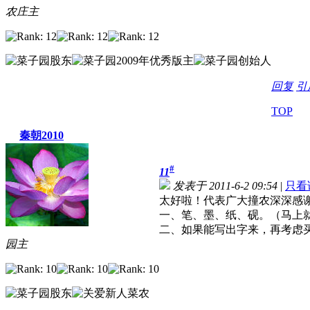
农庄主
回复
引
TOP
秦朝2010
#
11
发表于 2011-6-2 09:54
|
只看
太好啦！代表广大撞农深深感
一、笔、墨、纸、砚。（马上
二、如果能写出字来，再考虑
园主