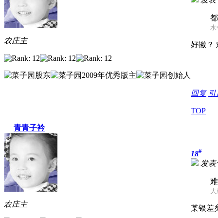
都
水中
农庄主
好撇？
回复
引
TOP
青青子衿
#
18
发表于 
难
大愚
农庄主
某银差