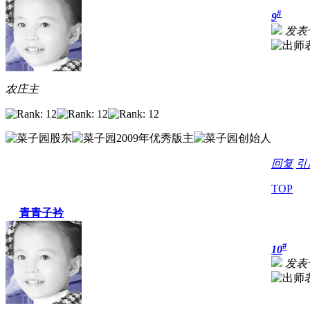
#
9
发表于 
农庄主
回复
引
TOP
青青子衿
#
10
发表于 