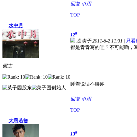
回复
引用
TOP
水中月
#
12
发表于 2011-6-2 11:31
|
只看
都是青青写的哇？不可能哟，
园主
睡着说话不腰疼
回复
引用
TOP
大愚若智
#
13