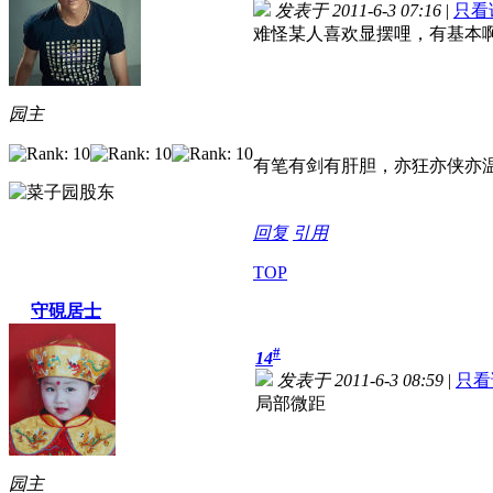
发表于 2011-6-3 07:16
|
只看
难怪某人喜欢显摆哩，有基本
园主
有笔有剑有肝胆，亦狂亦侠亦
回复
引用
TOP
守硯居士
#
14
发表于 2011-6-3 08:59
|
只看
局部微距
园主