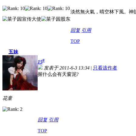
淡然無火氣，晴空林下風。神
回复
引用
TOP
五妹
#
15
发表于 2011-6-3 13:34
|
只看该作者
握什么会有天窗泥?
花童
回复
引用
TOP