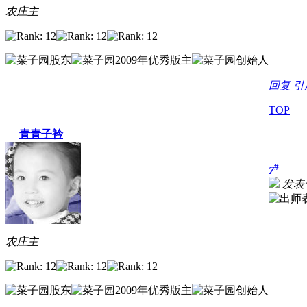
农庄主
回复
引
TOP
青青子衿
#
7
发表于 
农庄主