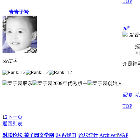
TOP
青青子衿
#
20
发表于 
握
五妹
农庄主
介是神
回复
引
TOP
1
2
下一页
返回列表
对联论坛-菜子园文学网
|
联系我们
|
论坛统计
|
Archiver
|
WAP
|