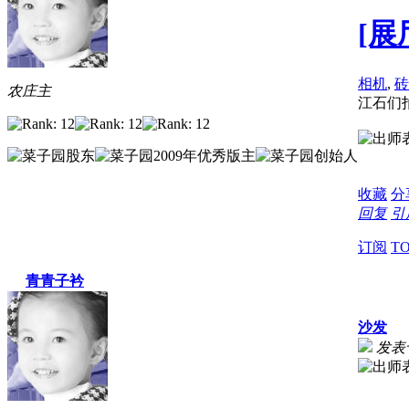
[展
相机
,
砖
农庄主
江石们
收藏
分
回复
引
订阅
T
青青子衿
沙发
发表于 