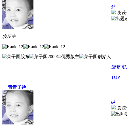
#
5
发表于 
农庄主
回复
引
TOP
青青子衿
#
6
发表于 