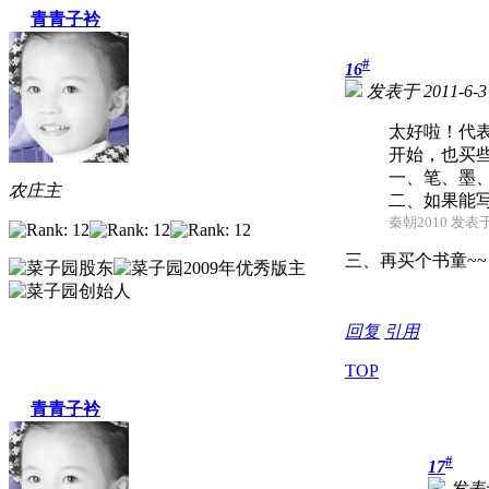
青青子衿
#
16
发表于 2011-6-3 
太好啦！代
开始，也买
一、笔、墨
农庄主
二、如果能写
秦朝2010 发表于 2
三、再买个书童~~
回复
引用
TOP
青青子衿
#
17
发表于 