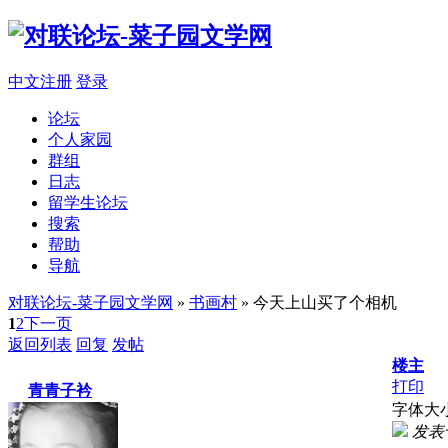
中文注册
登录
论坛
个人家园
群组
日志
留学生论坛
搜索
帮助
导航
对联论坛-菜子园文学网
»
书画村
» 今天上山买了个相机
1
2
下一页
返回列表
回复
发帖
楼主
打印
青青子衿
字体大
发表于 