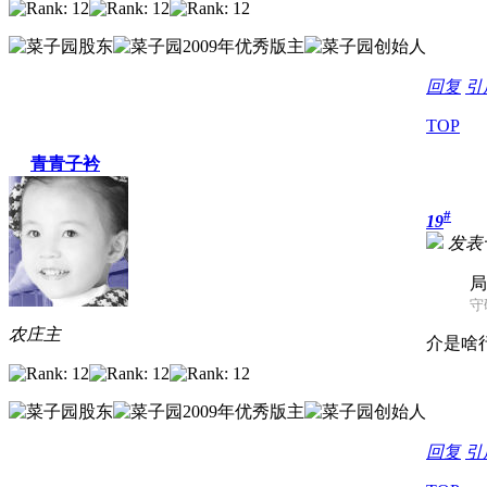
回复
引
TOP
青青子衿
#
19
发表于 
局
守硯
农庄主
介是啥
回复
引