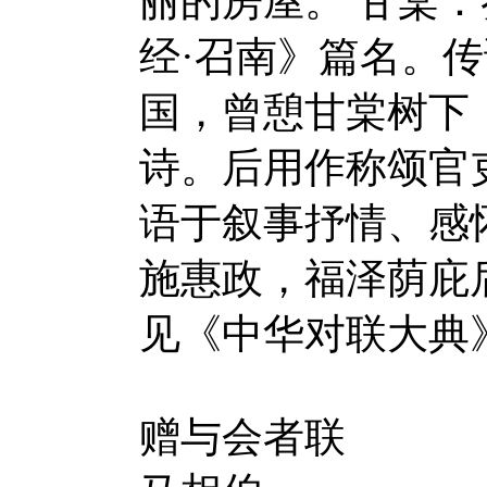
丽的房屋。 甘棠
经·召南》篇名。传
国，曾憩甘棠树下
诗。后用作称颂官
语于叙事抒情、感
施惠政，福泽荫庇
见《中华对联大
赠与会者联