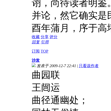
诩，尚待读者明鉴
并论，然它确实是
酉年蒲月，序于高
收藏
分享
评分
回复
引用
订阅
TOP
沙发
发表于 2009-12-7 22:41
|
只看该作者
曲园联
王闿运
曲径通幽处；