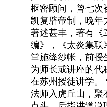
枢密顾问，曾七次
凯复辟帝制，晚年
著述甚丰，著有《
编》，《太炎集联
堂施绛纱帐，前授
为师长或讲座的代
在苏州授徒讲学。 
法师入虎丘山，聚
点头。后指讲道说