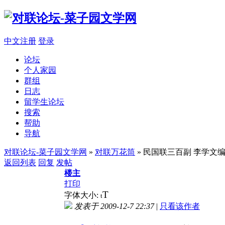
中文注册
登录
论坛
个人家园
群组
日志
留学生论坛
搜索
帮助
导航
对联论坛-菜子园文学网
»
对联万花筒
» 民国联三百副 李学文
返回列表
回复
发帖
楼主
打印
T
字体大小:
t
发表于 2009-12-7 22:37
|
只看该作者