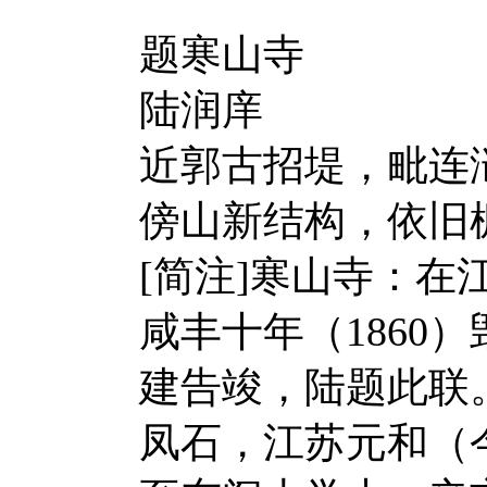
题寒山寺
陆润庠
近郭古招堤，毗连
傍山新结构，依旧
[简注]寒山寺：
咸丰十年（1860
建告竣，陆题此联。
凤石，江苏元和（