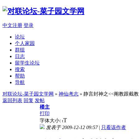
中文注册
登录
论坛
个人家园
群组
日志
留学生论坛
搜索
帮助
导航
对联论坛-菜子园文学网
»
神仙考志
» 静言封神之<<阐教跟截教
返回列表
回复
发帖
楼主
打印
T
字体大小:
t
发表于 2009-12-12 09:57
|
只看该作者