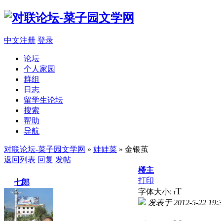
中文注册
登录
论坛
个人家园
群组
日志
留学生论坛
搜索
帮助
导航
对联论坛-菜子园文学网
»
娃娃菜
» 金银茧
返回列表
回复
发帖
楼主
打印
七郎
T
字体大小:
t
发表于 2012-5-22 19: