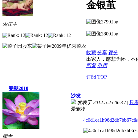
金银茧
农庄主
收藏
分享
评分
出家人，慈悲为怀，不
回复
引用
订阅
TOP
秦朝2010
沙发
发表于 2012-5-23 06:47
|
只
爱宠物
4c0d1ca1h96d2db7bb67c&6
园主