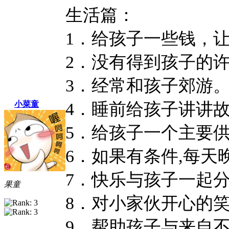
生活篇：
1．给孩子一些钱，
2．没有得到孩子的
3．经常和孩子郊游
4．睡前给孩子讲讲
小菜童
5．给孩子一个主要
6．如果有条件,每
7．快乐与孩子一起
果童
8．对小家伙开心的
9．帮助孩子与来自