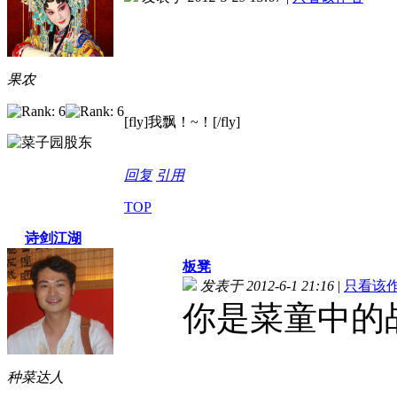
果农
[fly]我飘！~！[/fly]
回复
引用
TOP
诗剑江湖
板凳
发表于 2012-6-1 21:16
|
只看该
你是菜童中的
种菜达人