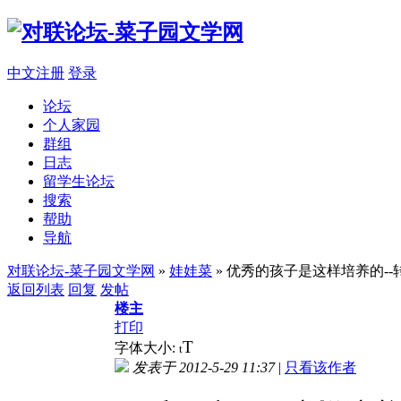
中文注册
登录
论坛
个人家园
群组
日志
留学生论坛
搜索
帮助
导航
对联论坛-菜子园文学网
»
娃娃菜
» 优秀的孩子是这样培养的-
返回列表
回复
发帖
楼主
打印
T
字体大小:
t
发表于 2012-5-29 11:37
|
只看该作者