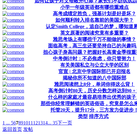
如何让孩子对父母敞开心扉？家长们不妨试试以
小学一年级英语都有哪些重难点
高考成绩定胜负，强基计划是好是坏？
如何顺利转入排名靠前的美国大学？
认定Smith College，追自己的梦，哪知道
英文原著的阅读究竟有多重要？
雅思考场上有哪些千万不能做的事情？
面临高考，高三生还要坚持自己的兴趣吗
担心孩子身高问题？把握好长高黄金季很重
中考倒计时：不必焦虑，你只管努力！
有关美国私立与公立大学的区别
官宣 | 北京中学国际部已开启报名
揭秘你所不知道的八中国际部
雅思阅读想上8分，单词你得这么背！
高考倒计时80天，历史分数怎样达到90 +
什么样的家庭才最容易培养出优秀的孩子
那些你经常理解错的英语俗语，究竟是怎么
托管20天，提升17分，三方发力促进步
类型
排序方式
1 ...
5
6
7
8
9
10
11
12
13
14
... 35
下一页
返回首页
发帖