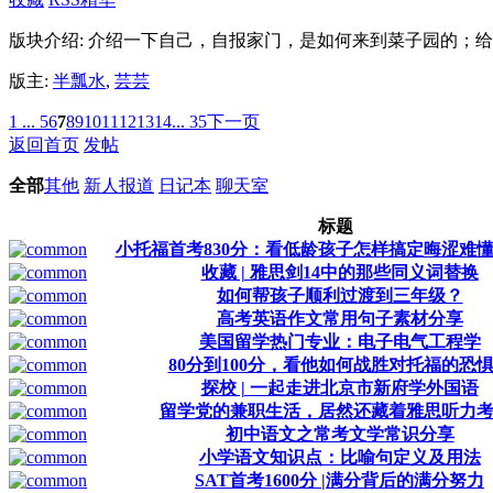
版块介绍: 介绍一下自己，自报家门，是如何来到菜子园的；
版主:
半瓢水
,
芸芸
1 ...
5
6
7
8
9
10
11
12
13
14
... 35
下一页
返回首页
发帖
全部
其他
新人报道
日记本
聊天室
标题
小托福首考830分：看低龄孩子怎样搞定晦涩难
收藏 | 雅思剑14中的那些同义词替换
如何帮孩子顺利过渡到三年级？
高考英语作文常用句子素材分享
美国留学热门专业：电子电气工程学
80分到100分，看他如何战胜对托福的恐
探校 | 一起走进北京市新府学外国语
留学党的兼职生活，居然还藏着雅思听力考
初中语文之常考文学常识分享
小学语文知识点：比喻句定义及用法
SAT首考1600分 |满分背后的满分努力