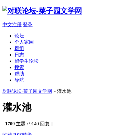
中文注册
登录
论坛
个人家园
群组
日志
留学生论坛
搜索
帮助
导航
对联论坛-菜子园文学网
» 灌水池
灌水池
[
1709
主题 / 9140 回复 ]
收藏
RSS
精华