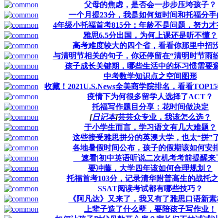
父母的焦虑，是否会一步步压垮孩子？
一个月提23分，我是如何短时间和托福分手
4年级小托福首考815分：年龄不是问题，努力
雅思6.5分出国，为何上课还是听不懂？
高考难度较大的四个省，看看你那里中招
与清明节相关的句子，你还停留在“清明时节雨纷
孩子成长关键期，哪些生活中的坏习惯需要
中考数学知识点之空间图形
收藏！2021U.S.News全美商学院排名，看看TOP
疫情下为何很多留学人选择了ACT？
托福写作题目分享：花时间做决定
[
日记本
]
芸芸众专业，我该怎么选？
于小学生而言，学习语文有几大难题？
这些接受雅思拼分的英澳大学，也太“拼”
各地暑假时间公布，孩子的假期该如何安
速看|初中英语听说二次机考考前提醒来
要冲藤，大学四年该如何合理规划？
托福首考103分，记录清华附普高生的战托
SSAT阅读考试都有哪些技巧？
《阿凡达》又来了，我又有了雅思口语新素
上辈子造了什么孽，要陪孩子写作业！