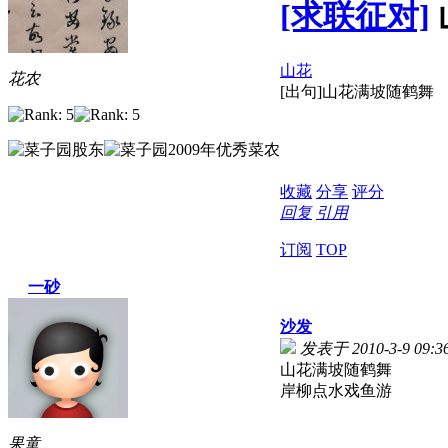
[求联征对]
山花
花农
[出句]山花满坡随鹤舞
收藏
分享
评分
回复
引用
订阅
TOP
一砂
沙发
发表于 2010-3-9 09:3
山花满坡随鹤舞
岸柳点水戏鱼游
果童