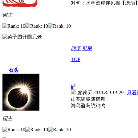
对句：水草盈岸伴风摇【澹泊
园主
回复
引用
TOP
石头
#
6
发表于 2010-3-9 14:29
|
只看
山花满坡随鹤舞
海鸟盈岛绕鸡鸣
园主