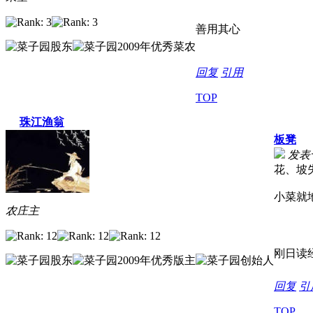
善用其心
回复
引用
TOP
珠江渔翁
板凳
发表于 
花、坡
小菜就
农庄主
刚日读
回复
引
TOP