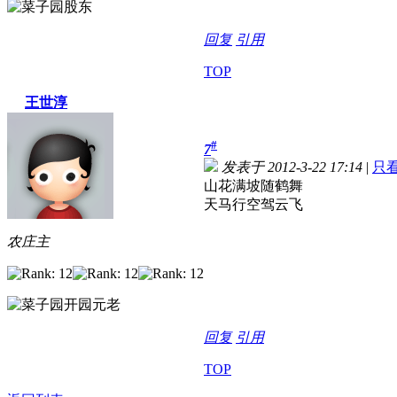
回复
引用
TOP
王世淳
#
7
发表于 2012-3-22 17:14
|
只
山花满坡随鹤舞
天马行空驾云飞
农庄主
回复
引用
TOP