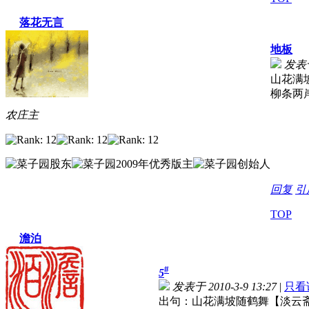
落花无言
地板
发表于 
山花满
柳条两
农庄主
回复
引
TOP
澹泊
#
5
发表于 2010-3-9 13:27
|
只看
出句：山花满坡随鹤舞【淡云