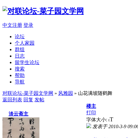
中文注册
登录
论坛
个人家园
群组
日志
留学生论坛
搜索
帮助
导航
对联论坛-菜子园文学网
»
风雅园
» 山花满坡随鹤舞
返回列表
回复
发帖
楼主
打印
淡云斋主
T
字体大小:
t
发表于 2010-3-9 09:0