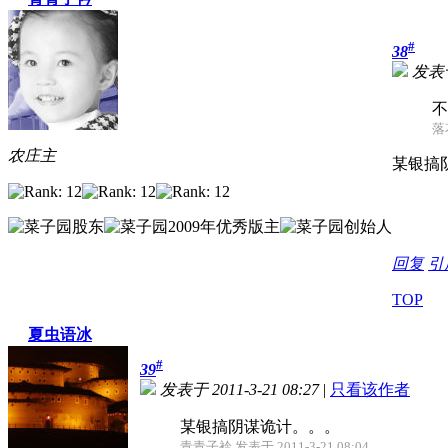
#
38
发表于 
不
落花
农庄主
某银搞
回复
引
TOP
夏虫语冰
#
39
发表于 2011-3-21 08:27
|
只看该作者
某银搞阴谋诡计。。。
青青子衿 发表于 2011-3-21 08:04