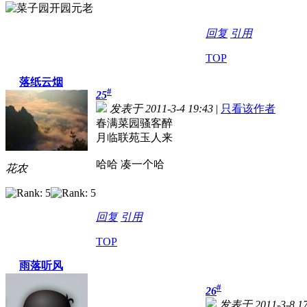
回复
引用
TOP
落纸云烟
#
25
发表于 2011-3-4 19:43
|
只看该作者
春满菜园骚客醉
月临联苑玉人来
哈哈 凑一个哈
花农
回复
引用
TOP
雨落听风
#
26
发表于 2011-3-8 17