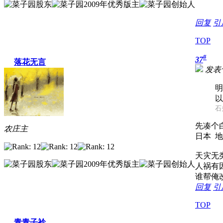
回复
引
TOP
#
37
落花无言
发表于 
明
以
石头
先凑个
农庄主
日本 地
天灾无
人祸有
谁帮俺
回复
引
TOP
青青子衿