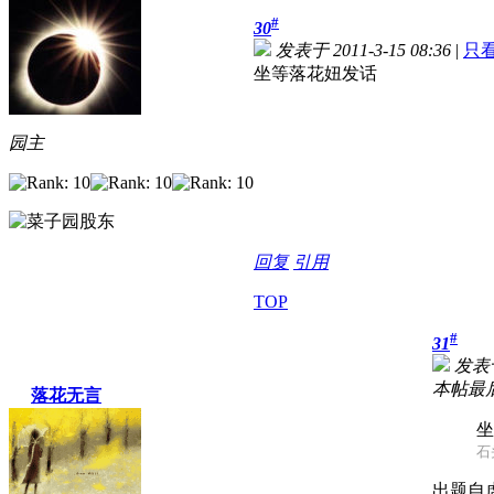
#
30
发表于 2011-3-15 08:36
|
只
坐等落花妞发话
园主
回复
引用
TOP
#
31
发表于 
本帖最后由
落花无言
坐
石头
出题自