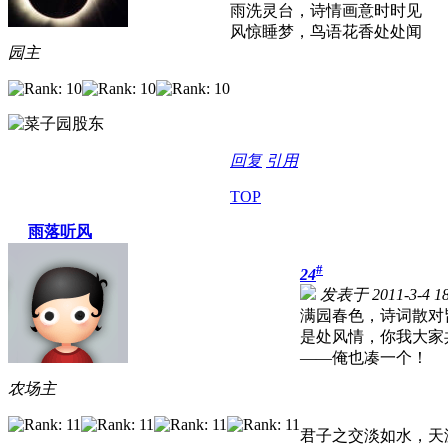
雨洗灵台，诗情画意时时见
风惊睡梦，鸟语花香处处闻
园主
回复
引用
TOP
雨落听风
#
24
发表于 2011-3-4 18
满园春色，诗词散对
是处风情，你我大家
——俺也凑一个！
农场主
君子之交淡如水，天