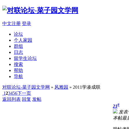
中文注册
登录
论坛
个人家园
群组
日志
留学生论坛
搜索
帮助
导航
对联论坛-菜子园文学网
»
风雅园
» 2011学凑成联
1
2
3
4
5
6
下一页
返回列表
回复
发帖
#
21
发表于 
本帖最后由