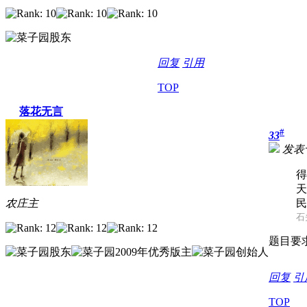
回复
引用
TOP
落花无言
#
33
发表于 
得
天
农庄主
民
石头
题目要
回复
引
TOP