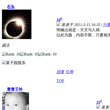
石头
#
34
发表于 2011-3-15 16:35
|
只
明确点就是：天灾与人祸
以此为题，内容不限，只要相
园主
回复
引用
TOP
青青子衿
#
35
发表于 