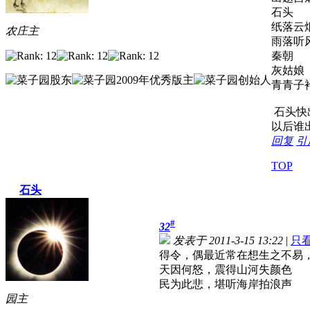
石头
纸落云
农庄主
雨落听
秦朝
灰姑娘
青青子
石头快
以后谁
回复
引
TOP
石头
#
32
发表于 2011-3-15 13:22
|
只
得令，偶最近常在想生之不易
天因何怒，震得山河失颜色
民为此悲，堪听海岸拍浪声
园主