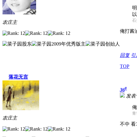
明
以
石头
农庄主
俺打酱油
回复
引
TOP
落花无言
#
36
发表于 
俺
青青
农庄主
不中 看