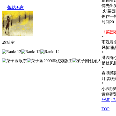
跟帖者
俺先出
落花无言
以“菜园
创作一
时间2011
《菜园
*
雨洗灵
农庄主
风惊睡
*
满园春
是处风
*
春满菜
月临联
*
小园积
紫燕衔
回复
引
TOP