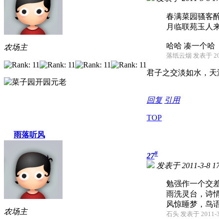
春满菜园骚客
月临联苑玉人
哈哈 凑一个哈
农场主
落纸云烟 发表于 2011
君子之交淡如水，天
回复
引用
TOP
雨落听风
#
27
发表于 2011-3-8 17
勉强作一个交
雨洗灵台，诗
风惊睡梦，鸟
农场主
石头 发表于 2011-3-