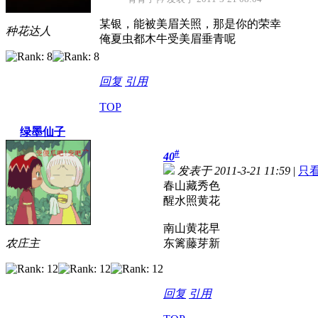
某银，能被美眉关照，那是你的荣幸
种花达人
俺夏虫都木牛受美眉垂青呢
回复
引用
TOP
绿墨仙子
#
40
发表于 2011-3-21 11:59
|
只
春山藏秀色
醒水照黄花
南山黄花早
农庄主
东篱藤芽新
回复
引用