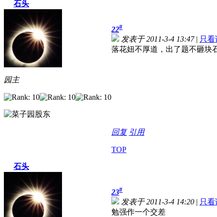
石头
#
22
发表于 2011-3-4 13:47
|
只看
落花妞不厚道，出了题不砸块
园主
回复
引用
TOP
石头
#
23
发表于 2011-3-4 14:20
|
只看
勉强作一个交差