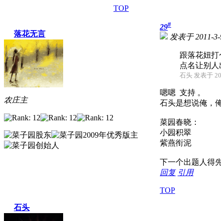
TOP
#
29
落花无言
发表于 2011-3-9
跟落花妞打
点名让别人
石头 发表于 2011
嗯嗯 支持 。
农庄主
石头是想说俺，
菜园春晓：
小园积翠
紫燕衔泥
下一个出题人得
回复
引用
TOP
石头