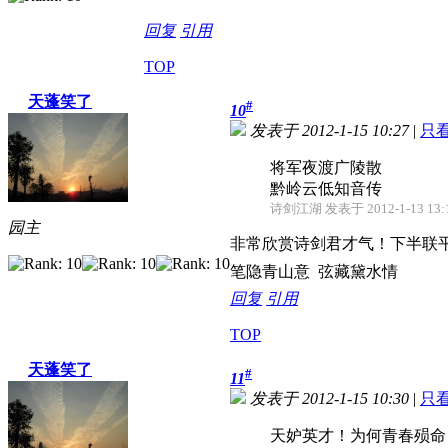
回复
引用
TOP
天蓬笑了
#
10
发表于 2012-1-15 10:27
|
只
将军夜渡广陵散
黔岭云低知音传
诗剑江湖 发表于 2012-1-13 13:
园主
非常欣赏诗剑君才气！下半联
笔隐青山意 弦藏黛水情
回复
引用
TOP
天蓬笑了
#
11
发表于 2012-1-15 10:30
|
只
天妒英才！为何青春殒命