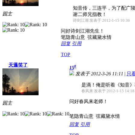
知音传，三连平，为了配广
园主
谢二师兄指教！
诗剑江湖 发表于 2012-1-15 10:36
问好诗剑江湖先生！
笔隐青山意 弦藏黛水情
回复
引用
TOP
天蓬笑了
#
15
发表于 2012-3-26 11:11
|
只
是滴！俺是听着《知音》
春风来 发表于 2012-1-15 14:18
问好春风来老师！
园主
笔隐青山意 弦藏黛水情
回复
引用