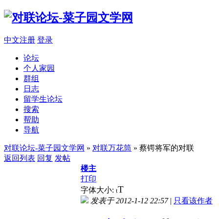
中文注册
登录
论坛
个人家园
群组
日志
留学生论坛
搜索
帮助
导航
对联论坛-菜子园文学网
»
对联万花筒
» 蔡锷将军的对联
返回列表
回复
发帖
楼主
打印
T
字体大小:
t
发表于 2012-1-12 22:57
|
只看该作者