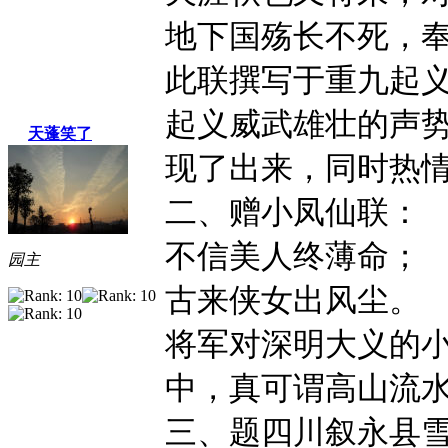
地下国殇长不死，
此联撰写于重九起
起义威武雄壮的声
天蓬笑了
现了出来，同时热
二、赠小凤仙联：
不信美人终薄命；
园主
古来侠女出风尘。
将军对深明大义的
中，真可谓高山流
三、题四川叙永县