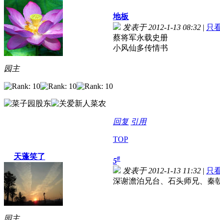
地板
发表于 2012-1-13 08:32
|
只
蔡将军永载史册
小风仙多传情书
园主
回复
引用
TOP
天蓬笑了
#
5
发表于 2012-1-13 11:32
|
只
深谢澹泊兄台、石头师兄、秦
园主