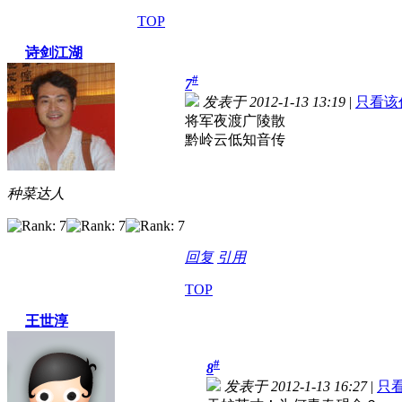
TOP
诗剑江湖
#
7
发表于 2012-1-13 13:19
|
只看该
将军夜渡广陵散
黔岭云低知音传
种菜达人
回复
引用
TOP
王世淳
#
8
发表于 2012-1-13 16:27
|
只