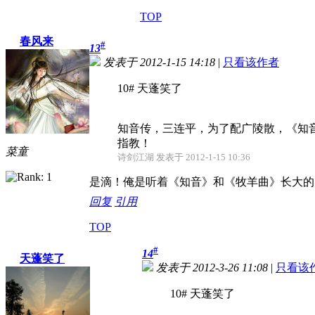
TOP
春风来
#
13
发表于 2012-1-15 14:18
|
只看该作者
10# 天蓬笑了
知音传，三连平，为了配广陵散，《知
指教！
菜童
诗剑江湖 发表于 2012-1-15 10:36
是滴！俺是听着《知音》和《牧羊曲》长大的
回复
引用
TOP
#
14
天蓬笑了
发表于 2012-3-26 11:08
|
只看该
10# 天蓬笑了