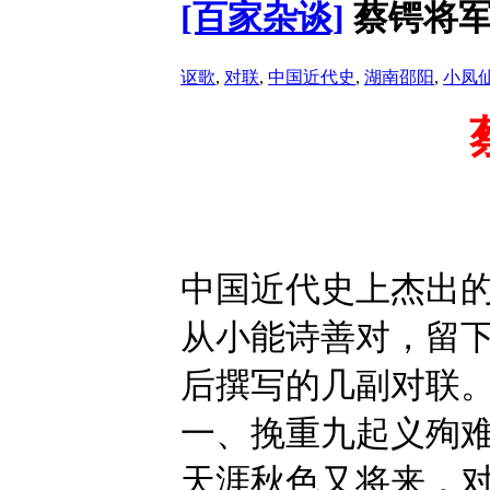
[百家杂谈]
蔡锷将军
讴歌
,
对联
,
中国近代史
,
湖南邵阳
,
小凤
中国近代史上杰出
从小能诗善对，留
后撰写的几副对联
一、挽重九起义殉
天涯秋色又将来，