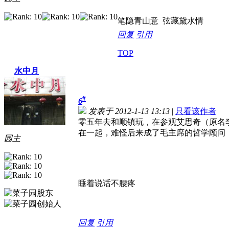
笔隐青山意 弦藏黛水情
回复
引用
TOP
水中月
#
6
发表于 2012-1-13 13:13
|
只看该作者
零五年去和顺镇玩，在参观艾思奇（原名
在一起，难怪后来成了毛主席的哲学顾问
园主
睡着说话不腰疼
回复
引用