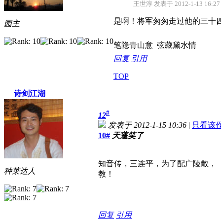
王世淳 发表于 2012-1-13 16:27
是啊！将军匆匆走过他的三十
园主
笔隐青山意 弦藏黛水情
回复
引用
TOP
诗剑江湖
#
12
发表于 2012-1-15 10:36
|
只看该
10#
天蓬笑了
知音传，三连平，为了配广陵散，
种菜达人
教！
回复
引用