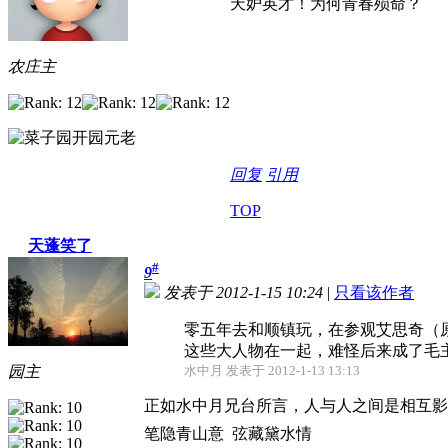
天妒英才！为何青春殒命？
农庄主
回复
引用
TOP
天蓬笑了
#
9
发表于 2012-1-15 10:24
|
只看该作者
零五年去和顺镇玩，在参观艾思奇（
这些大人物在一起，难怪后来成了毛主席
园主
水中月 发表于 2012-1-13 13:13
正如水中月兄台所言，人与人之间是相互影
笔隐青山意 弦藏黛水情