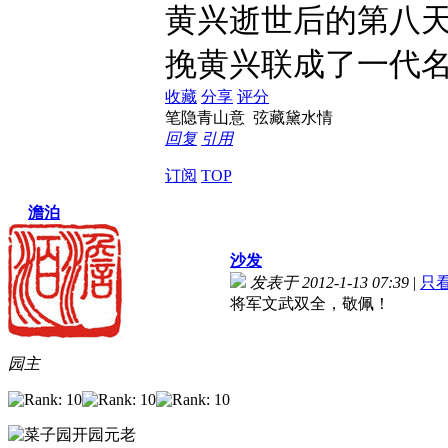
黄兴逝世后的第八天
挽黄兴联成了一代
收藏
分享
评分
笔隐青山意 弦藏黛水情
回复
引用
订阅
TOP
澹泊
沙发
发表于 2012-1-13 07:39
|
只
将军文武双全，敬佩！
园主