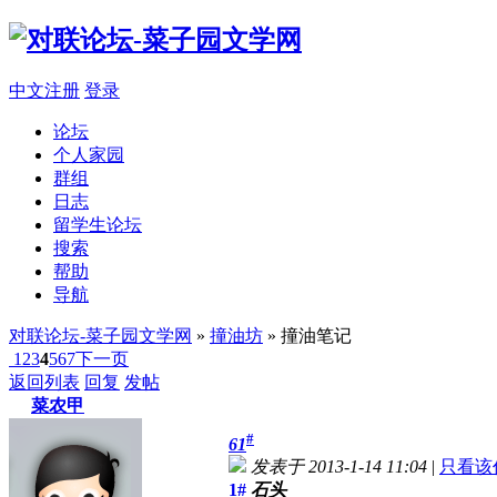
中文注册
登录
论坛
个人家园
群组
日志
留学生论坛
搜索
帮助
导航
对联论坛-菜子园文学网
»
撞油坊
» 撞油笔记
1
2
3
4
5
6
7
下一页
返回列表
回复
发帖
菜农甲
#
61
发表于 2013-1-14 11:04
|
只看该
1#
石头