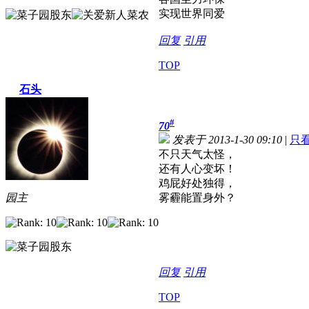
实现世界同爱
回复
引用
TOP
石头
#
70
发表于 2013-1-30 09:10
|
只
不只天气太怪，
还有人心变坏！
鸡屁好处独得，
园主
雾霾能置身外？
回复
引用
TOP