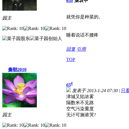
63#
菜农甲
就凭你是种菜的。
园主
睡着说话不腰疼
回复
引用
TOP
秦朝2010
#
65
发表于 2013-1-24 07:30
|
只
津城又陷浓雾
隔数米不见路
空气污染重度
园主
无计可施谁哭?