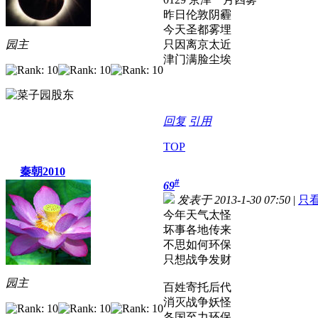
昨日伦敦阴霾
今天圣都雾埋
园主
只因离京太近
津门满脸尘埃
回复
引用
TOP
秦朝2010
#
69
发表于 2013-1-30 07:50
|
只
今年天气太怪
坏事各地传来
不思如何环保
只想战争发财
园主
百姓寄托后代
消灭战争妖怪
各国至力环保