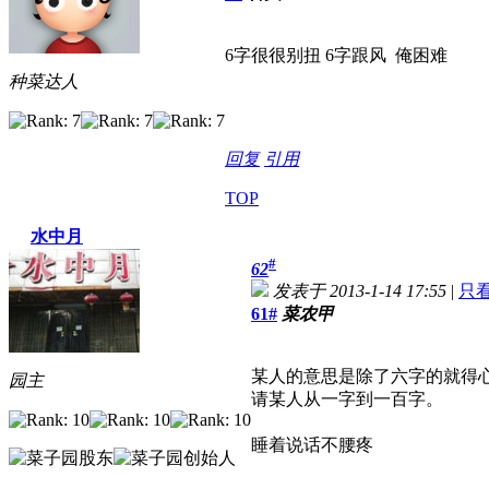
6字很很别扭 6字跟风 俺困难
种菜达人
回复
引用
TOP
水中月
#
62
发表于 2013-1-14 17:55
|
只
61#
菜农甲
某人的意思是除了六字的就得
园主
请某人从一字到一百字。
睡着说话不腰疼