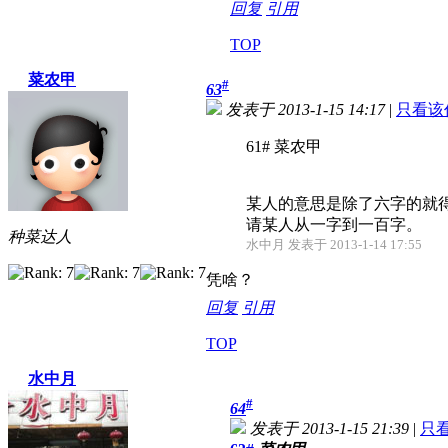
回复
引用
TOP
菜农甲
#
63
发表于 2013-1-15 14:17
|
只看该
61# 菜农甲
某人的意思是除了六字的就
请某人从一字到一百字。
种菜达人
水中月 发表于 2013-1-14 17:55
凭啥？
回复
引用
TOP
水中月
#
64
发表于 2013-1-15 21:39
|
只