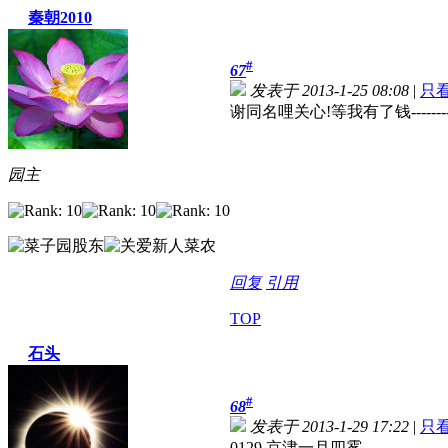
秦朝2010
#
67
发表于 2013-1-25 08:08
|
只
谢同名哩关心!
等我有了钱--------
园主
回复
引用
TOP
石头
#
68
发表于 2013-1-29 17:22
|
只
0129 京津一月四雾