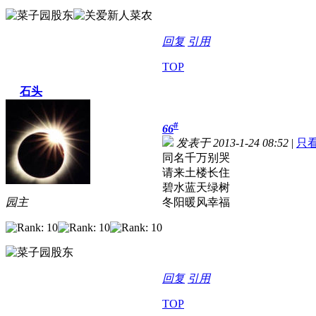
回复
引用
TOP
石头
#
66
发表于 2013-1-24 08:52
|
只
同名千万别哭
请来土楼长住
碧水蓝天绿树
园主
冬阳暖风幸福
回复
引用
TOP