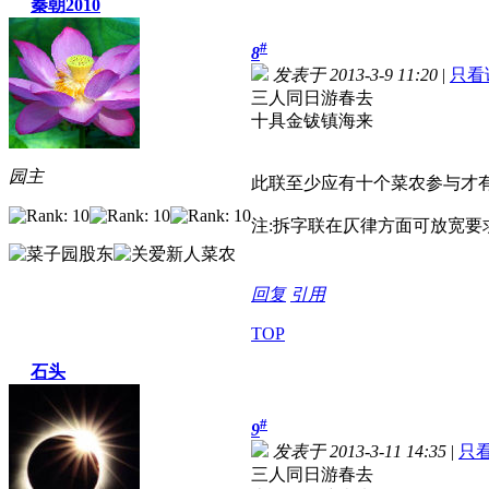
秦朝2010
#
8
发表于 2013-3-9 11:20
|
只看
三人同日游春去
十具金钹镇海来
园主
此联至少应有十个菜农参与才
注:拆字联在仄律方面可放宽要
回复
引用
TOP
石头
#
9
发表于 2013-3-11 14:35
|
只
三人同日游春去