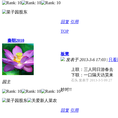
回复
引用
TOP
秦朝2010
板凳
发表于 2013-3-6 17:03
|
只看
上联：三人同日游春去 
下联：一口隔天访昊来
石头 发表于 2013-3-5 09:27
园主
妙对!!
回复
引用