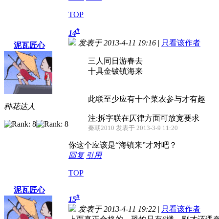
TOP
#
14
发表于 2013-4-11 19:16
|
只看该作者
泥瓦匠心
三人同日游春去
十具金钹镇海来
此联至少应有十个菜农参与才有趣
种花达人
注:拆字联在仄律方面可放宽要求
秦朝2010 发表于 2013-3-9 11:20
你这个应该是“海镇来”才对吧？
回复
引用
TOP
泥瓦匠心
#
15
发表于 2013-4-11 19:22
|
只看该作者