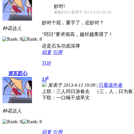
妙对!
秦朝2010 发表于 2013-3-13 20:24
妙对个屁，重字了，还妙对？
种花达人
“同日”要求很高，越对越离谱了！
还是石头功底深厚
回复
引用
TOP
泥瓦匠心
#
13
发表于 2013-4-11 19:09
|
只看该作者
上联：三人同日游春去 （三，人，日为春
下联：一口喝干成旱灾
种花达人
回复
引用