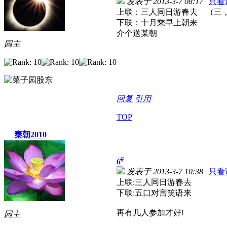
发表于 2013-3-7 08:17
|
只看
上联：三人同日游春去 （三
下联：十月乘早上朝来
介个送某朝
园主
回复
引用
TOP
秦朝2010
#
6
发表于 2013-3-7 10:38
|
只看
上联:三人同日游春去
下联:五口对言笑语来
再有几人参加才好!
园主