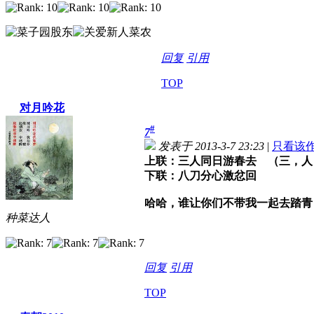
回复
引用
TOP
对月吟花
#
7
发表于 2013-3-7 23:23
|
只看该
上联：三人同日游春去 （三，人
下联：八刀分心激忿回
哈哈，谁让你们不带我一起去踏青
种菜达人
回复
引用
TOP