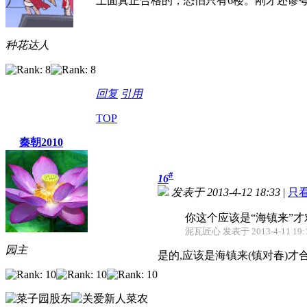
上面真正合格的，恐怕只有6楼。刚才还谬
种花达人
回复
引用
TOP
秦朝2010
#
16
发表于 2013-4-12 18:33
|
只
你这个应该是“海镇来”才
泥瓦匠心 发表于 2013-4-11 19:
园主
是的,应该是海镇来(镇对春)才