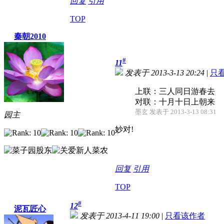
回复
引用
TOP
秦朝2010
#
11
发表于 2013-3-13 20:24
|
只
上联：三人同日游春去
对联：十月十日上朝来
墨玄 发表于 2013-3-13 08:31
园主
妙对!
回复
引用
TOP
#
12
泥瓦匠心
发表于 2013-4-11 19:00
|
只看该作者