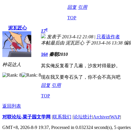
回复
引用
TOP
泥瓦匠心
#
17
发表于 2013-4-12 21:08
|
只看该作者
本帖最后由 泥瓦匠心 于 2013-4-16 13:38 编
16#
秦朝2010
种花达人
其实俺反复看了几遍，沙发对得最妙。
现在我又要夸石头了，你不会不高兴吧
回复
引用
TOP
返回列表
对联论坛-菜子园文学网
|
联系我们
|
论坛统计
|
Archiver
|
WAP
|
GMT+8, 2026-8-9 19:37,
Processed in 0.032324 second(s), 5 queries