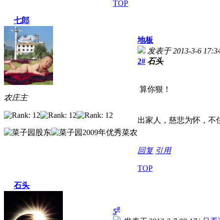
TOP
七郎
地板
发表于 2013-3-6 17:3
2#
石头
算你狠！
农庄主
出家人，慈悲为怀，不
回复
引用
TOP
石头
#
5