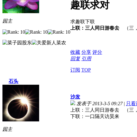
趣联求对
园主
求趣联下联
上联：三人同日游春去
（三，
收藏
分享
评分
回复
引用
订阅
TOP
石头
沙发
发表于 2013-3-5 09:27
|
只看
上联：三人同日游春去 （三
下联：一口隔天访昊来
园主