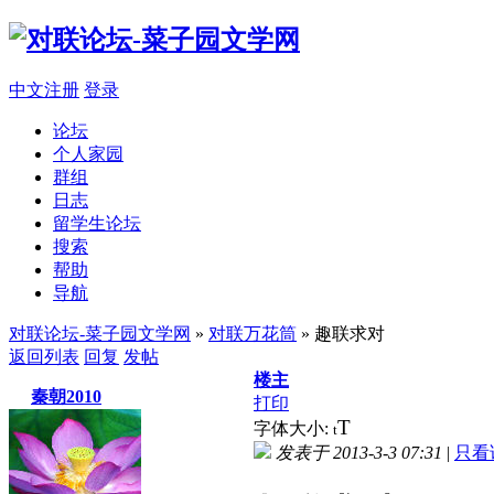
中文注册
登录
论坛
个人家园
群组
日志
留学生论坛
搜索
帮助
导航
对联论坛-菜子园文学网
»
对联万花筒
» 趣联求对
返回列表
回复
发帖
楼主
秦朝2010
打印
T
字体大小:
t
发表于 2013-3-3 07:31
|
只看