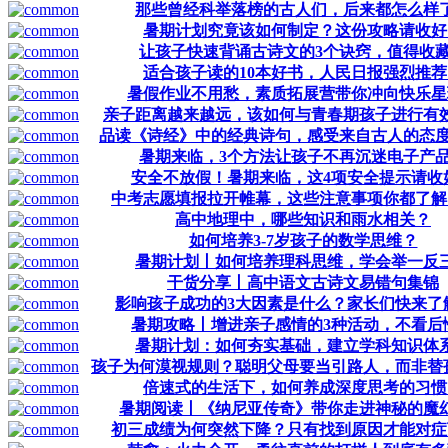
那些曾经科举落榜的古人们，后来都怎么样
暑期计划究竟该如何制定？这份攻略请收好
让孩子快速背诵古诗文的3个诀窍，值得收
适合孩子读的10本好书，人民日报强烈推荐
暑假作业不用愁，素质拓展营带你冲向快乐星
亲子距离越来越远，该如何与青春期孩子进行有
品读《诗经》中的经典诗句，感受来自古人的态度
暑期来临，3个方法让孩子不再沉迷电子产
安全不放假！暑期来临，这4项安全提示请收
中考志愿填报拉开帷幕，这些注意事项你都了解
高中地理中，哪些知识和雨水相关？
如何培养3-7岁孩子的数学思维？
暑期计划丨如何培养理科思维，学会举一反
干货分享丨高中语文古诗文易错句集锦
影响孩子成功的3大因素是什么？家长们快来了
暑期攻略丨增进亲子感情的3种活动，不看后
暑期计划：如何夯实基础，建立学科知识体
孩子为何漠视规则？聪明父母要当引路人，而非替
倍速式的生活下，如何养成深度思考的习惯
暑期阅读丨《纳尼亚传奇》带你走进神秘的魔
初三成绩为何突然下降？只有找到原因才能对症