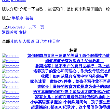
版块介绍: 介绍一下自己，自报家门，是如何来到菜子园的；
版主:
半瓢水
,
芸芸
1
2
3
4
5
6
7
8
9
10
... 35
下一页
返回首页
发帖
全部
其他
新人报道
日记本
聊天室
标题
如何解圆与直角三角形的关系？两个解题技巧请
如何与孩子有效沟通？父母必看！
暑期推荐丨足不出户的夏日世界行，马上起
培养孩子的爱心和同理心，作为父母该怎么
收藏丨如何从经典名著中学习外貌描写
家长速看丨做好这3件事，陪孩子写作业不再
致家长丨最好的教育方式是成为孩子的偶
语文素养该如何积累？多阅读才能加强写作
家有女儿：如何在遭遇低谷时仍然昂扬向上
小学英语要掌握的8个特殊疑问句，孩子要烂
超震撼的10部BBC纪录片，这个暑假你值得