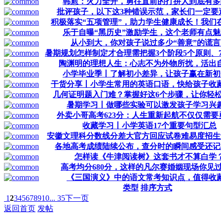
韩愈：火力全开，勇往直前的打拼人到底有多
批评孩子，以下这3种错误示范，家长们一定要
积极落实“五项管理”，助力学生健康成长！我们
乐于自曝“黑历史”激励学生，这个老师有点
从小到大，你对孩子说过多少“善意”的谎言
暑期规划怎样制定才合理需把握3个阶段5个原则、
陶渊明的理想人生：心志不为外物所扰，活出
小学毕业季丨了解初小差异，让孩子赢在新初
干货分享丨小学生常用的英语口语，快给孩子收
几何证明题入门难？掌握好这6个步骤，让你轻
暑期学习丨做哪些实验可以激发孩子学习兴
外卖小哥高考623分：人生重新起航不仅仅需要
收藏学习丨小学英语17个重要句型汇总
安徽文理科分数线分差大官方回应试卷难易度招生
各地高考成绩陆续公布，查分时的瞬间感受还记
怎样读《牛津阅读树》这套书才不算白学
高考均分680分，这样的凡尔赛婚姻现场你见
《三国演义》中的语文常考知识点，值得收
类型
排序方式
1
2
3
4
5
6
7
8
9
10
... 35
下一页
返回首页
发帖