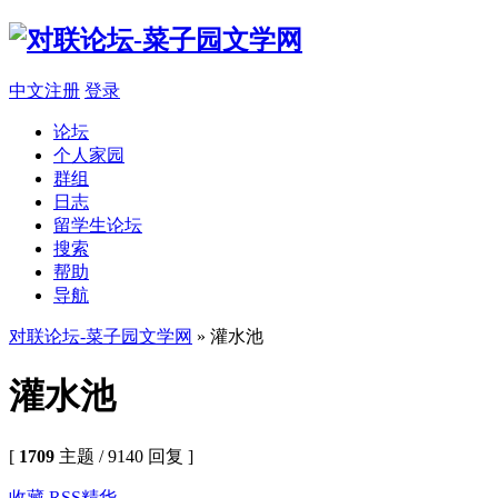
中文注册
登录
论坛
个人家园
群组
日志
留学生论坛
搜索
帮助
导航
对联论坛-菜子园文学网
» 灌水池
灌水池
[
1709
主题 / 9140 回复 ]
收藏
RSS
精华