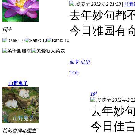
发表于 2012-4-2 21:33
|
只看
去年妙句都
今日雅园有
园主
回复
引用
TOP
山野兔子
#
10
发表于 2012-4-2 22
去年妙
今日佳
怡然自得花园主