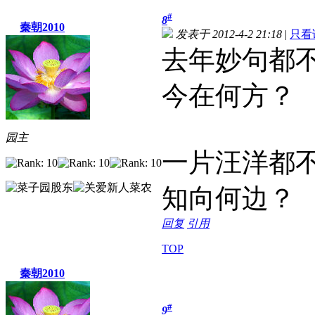
#
8
秦朝2010
发表于 2012-4-2 21:18
|
只看
去年妙句都
今在何方？
园主
一片汪洋都
知向何边？
回复
引用
TOP
秦朝2010
#
9