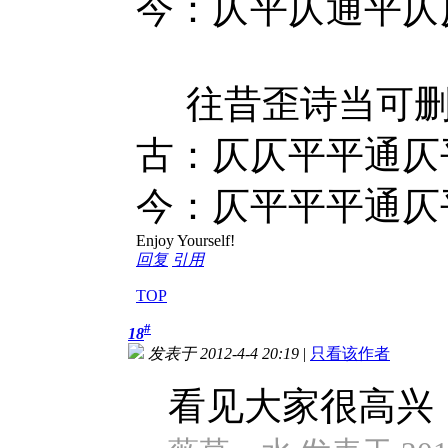
今：仄平仄通平仄仄 ◆
往昔歪诗当可
古：仄仄平平通仄
今：仄平平平通仄平 ◆
Enjoy Yourself!
回复
引用
TOP
#
18
发表于 2012-4-4 20:19
|
只看该作者
看见大家很高兴