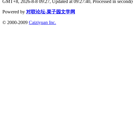
GMT+8, 2026-8-8 09:27,
Updated at 09:27:40, Processed in second(s
Powered by
对联论坛-菜子园文学网
© 2000-2009
Caiziyuan Inc.