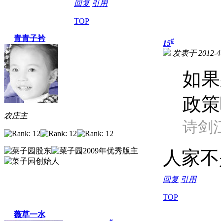
回复
引用
TOP
青青子衿
#
15
发表于 2012-4-
如果
政策
农庄主
诗剑江湖
人家不
回复
引用
TOP
薇草一水