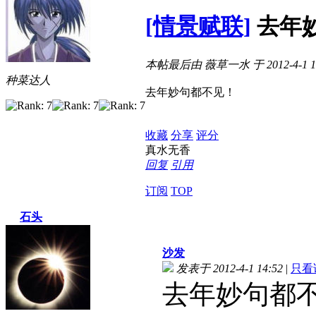
[情景赋联]
去年
本帖最后由 薇草一水 于 2012-4-1 1
种菜达人
去年妙句都不见！
收藏
分享
评分
真水无香
回复
引用
订阅
TOP
石头
沙发
发表于 2012-4-1 14:52
|
只看
去年妙句都