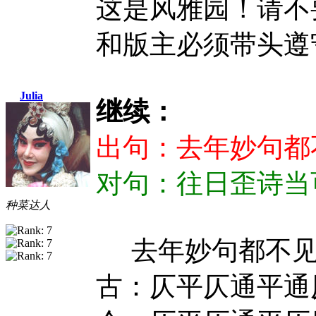
这是风雅园！请不
和版主必须带头遵
Julia
继续：
出句：去年妙句都
对句：往日歪诗当可
种菜达人
去年妙句都不
古：仄平仄通平通