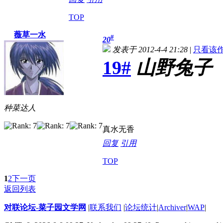
TOP
薇草一水
#
20
发表于 2012-4-4 21:28
|
只看该
19#
山野兔子
种菜达人
真水无香
回复
引用
TOP
1
2
下一页
返回列表
对联论坛-菜子园文学网
|
联系我们
|
论坛统计
|
Archiver
|
WAP
|