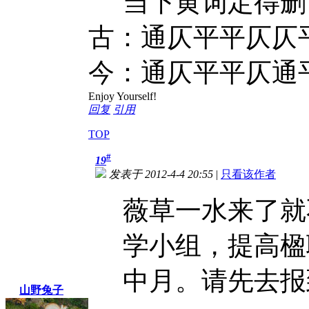
当下黄词定得
古：通仄平平仄仄
今：通仄平平仄通平 ◆删
Enjoy Yourself!
回复
引用
TOP
#
19
发表于 2012-4-4 20:55
|
只看该作者
薇草一水来了就
学小组，提高楹
中月。请先去报
山野兔子