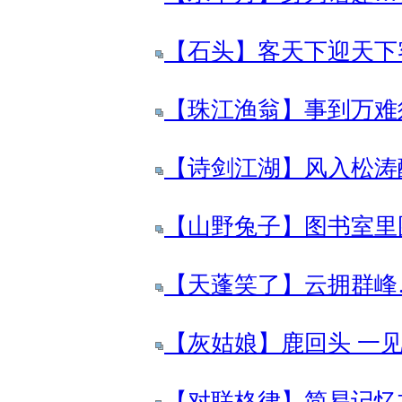
【石头】客天下迎天下客
【珠江渔翁】事到万难须
【诗剑江湖】风入松涛醉 
【山野兔子】图书室里图
【天蓬笑了】云拥群峰…
【灰姑娘】鹿回头 一见钟
【对联格律】简易记忆