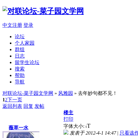
中文注册
登录
论坛
个人家园
群组
日志
留学生论坛
搜索
帮助
导航
对联论坛-菜子园文学网
»
风雅园
» 去年妙句都不见！
1
2
下一页
返回列表
回复
发帖
楼主
打印
T
字体大小:
t
薇草一水
发表于 2012-4-1 14:47
|
只看该