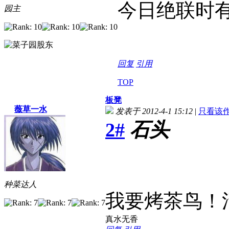
今日绝联时
园主
回复
引用
TOP
板凳
薇草一水
发表于 2012-4-1 15:12
|
只看该
2#
石头
种菜达人
我要烤茶鸟！
真水无香