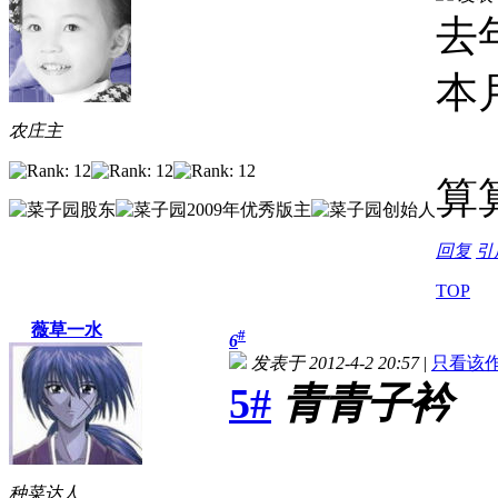
去
本
农庄主
算
回复
引
TOP
薇草一水
#
6
发表于 2012-4-2 20:57
|
只看该
5#
青青子衿
种菜达人