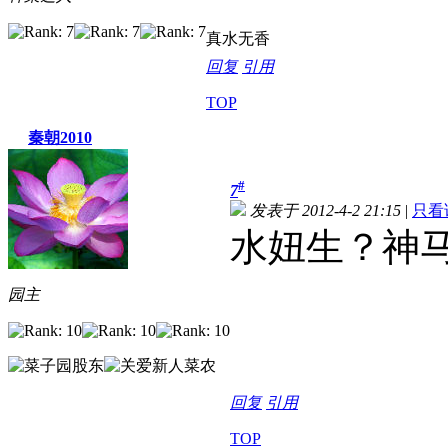
真水无香
回复
引用
TOP
秦朝2010
#
7
发表于 2012-4-2 21:15
|
只看
水妞生？神
园主
回复
引用
TOP