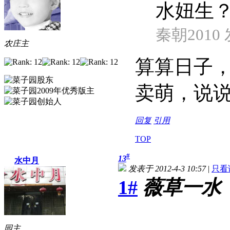
水妞生
秦朝2010 发
农庄主
算算日子
卖萌，说
回复
引用
TOP
#
13
水中月
发表于 2012-4-3 10:57
|
只看
1#
薇草一水
园主