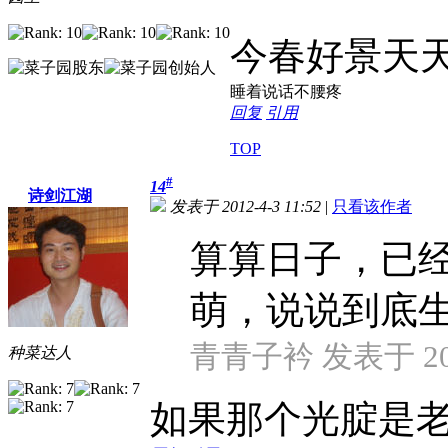
今春好景天
睡着说话不腰疼
回复
引用
TOP
#
14
诗剑江湖
发表于 2012-4-3 11:52
|
只看该作者
算算日子，已
萌，说说到底
青青子衿 发表于 2012
种菜达人
如果那个光腚是