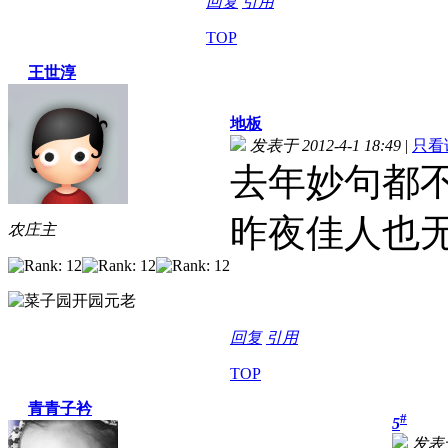
回复
引用
TOP
王世淳
地板
发表于 2012-4-1 18:49
|
只看
去年妙句都
昨夜佳人也
农庄主
回复
引用
TOP
青青子衿
#
5
发表于 